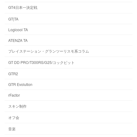
GT4日本一決定戦
GT|TA
Logicool TA
ATENZA TA
プレイステーション・グランツーリスモ系コラム
GT DD PRO/T300RS/G25/コックピット
GTR2
GTR Evolution
rFactor
スキン制作
オフ会
音楽