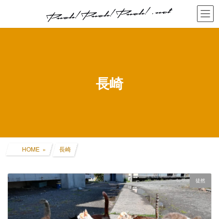
コ
ナ
ン
ビ
テ
ゲ
ン
ー
ツ
シ
へ
ョ
ス
ン
キ
に
長崎
ッ
移
プ
動
HOME
長崎
徒然