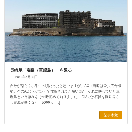
長崎県「端島（軍艦島）」を巡る
2018年5月28日
自分が恐らく小学生の頃だったと思いますが、AC（当時は公共広告機
構。今のACジャパン）で放映されてた短いCM。それに映っていた軍
艦島という存在をその時初めて知りました。 CMでは石炭を掘り尽く
し資源が無くなり、5000人 […]
記事本文