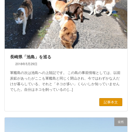
長崎県「池島」を巡る
2018年5月29日
軍艦島の次は池島への上陸記です。 この島の事前情報としては、以前
炭鉱があったがここも軍艦島と同じく閉山され、今ではわずかな人だ
けが暮らしている、それと「ネコが多い」くらいしか知っていません
でした。自分はネコを飼っているの […]
記事本文
徒然