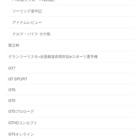
ツーリング道中記
アイテムレビュー
クルマ・バイク その他
親父杯
グランツーリスモ×全国都道府県対抗eスポーツ選手権
GT7
GT SPORT
GT6
GT5
GT5プロローグ
GTHDコンセプト
GT4オンライン