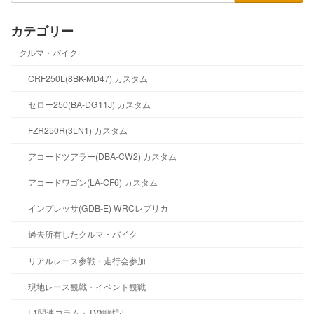
カテゴリー
クルマ・バイク
CRF250L(8BK-MD47) カスタム
セロー250(BA-DG11J) カスタム
FZR250R(3LN1) カスタム
アコードツアラー(DBA-CW2) カスタム
アコードワゴン(LA-CF6) カスタム
インプレッサ(GDB-E) WRCレプリカ
過去所有したクルマ・バイク
リアルレース参戦・走行会参加
現地レース観戦・イベント観戦
F1関連コラム・TV観戦記