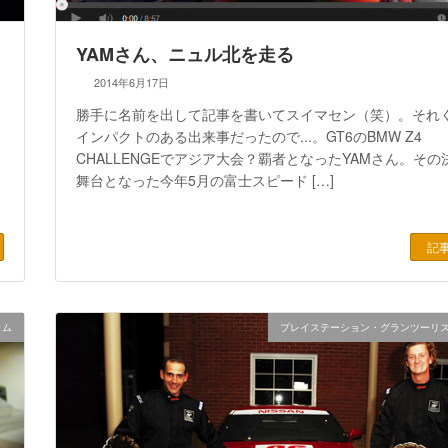
YAMさん、ニュル北を走る
2014年6月17日
勝手に名前を出して記事を書いてスイマセン（笑）。それ
インパクトのある出来事だったので...。GT6のBMW Z4
CHALLENGEでアジア大会？覇者となったYAMさん。その
舞台となった今年5月の富士スピード […]
記
ラム
プレイステーション・グランツーリ