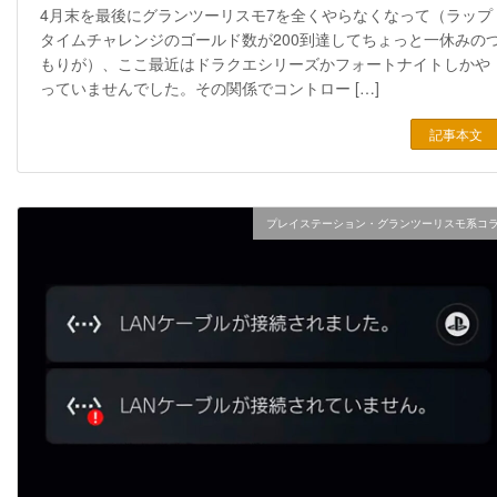
4月末を最後にグランツーリスモ7を全くやらなくなって（ラップ
タイムチャレンジのゴールド数が200到達してちょっと一休みの
もりが）、ここ最近はドラクエシリーズかフォートナイトしかや
っていませんでした。その関係でコントロー […]
記事本文
プレイステーション・グランツーリスモ系コ