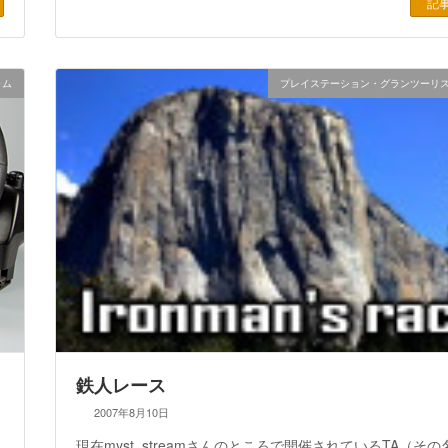
記
ラム
プレイステーション・グランツーリ
鉄人レース
2007年8月10日
現在myst_streamさんのところで開催されているTA（その