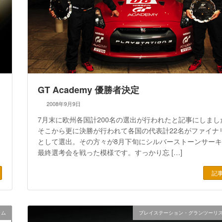
GT Academy 優勝者決定
2008年9月9日
7月末に欧州各国計200名の選出が行われたと記事にしまし
そこから更に決勝が行われて各国の代表計22名がファイナ
として選出。その方々が8月下旬にシルバーストーンサー
最終選考会を戦った模様です。すっかり忘 […]
記
ラム
プレイステーション・グランツーリ