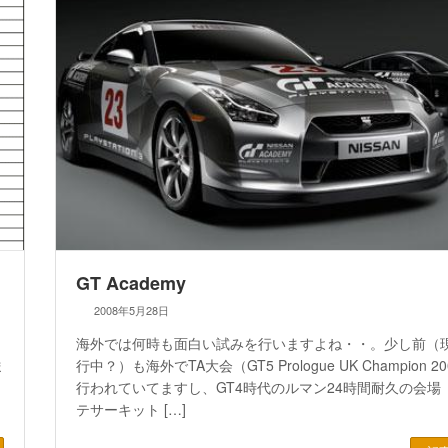
GT Academy
2008年5月28日
海外では何時も面白い試みを行いますよね・・。少し前（
ま
行中？）も海外でTA大会（GT5 Prologue UK Champion 2
行われていてますし、GT4時代のルマン24時間耐久の会場
テサーキット […]