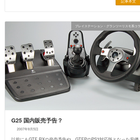
記事本文
プレイステーション・グランツーリスモ系コ
G25 国内販売予告？
2007年9月5日
以前にもGTF RXの発売予告や、GTFPのPS3対応版となった安価