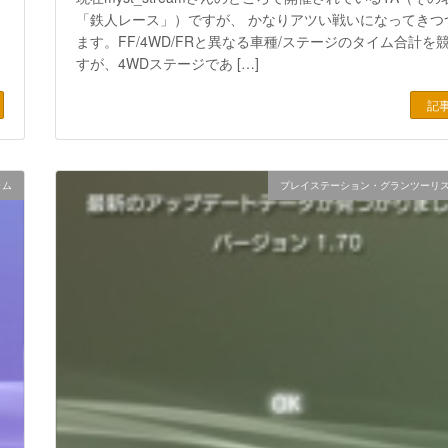
「鉄人レース」）ですが、 かなりアツい戦いになってきつ
ます。FF/4WD/FRと異なる車種/ステージのタイム合計を
すが、4WDステージであ […]
記
ラム
プレイステーション・グランツーリ