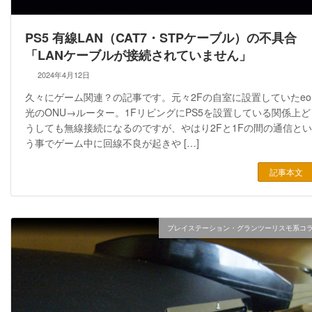
PS5 有線LAN（CAT7・STPケーブル）の不具合
「LANケーブルが接続されていません」
2024年4月12日
久々にゲーム関連？の記事です。元々2Fの自室に設置していたeo
光のONU→ルーター。1FリビングにPS5を設置している関係上ど
うしても無線接続になるのですが、やはり2Fと1Fの間の通信とい
う事でゲーム中に回線不良が起きや […]
記事本文
プレイステーション・グランツーリスモ系コ