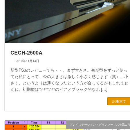
CECH-2500A
2010年11月14日
新型PS3のレビューでも・・。まず大きさ。初期型をずっと使っ
てた私にとって、今の大きさは激しく小さく感じます（笑）。小
さく、というよりは薄くなったという方が合ってるかもしれませ
んね。初期型はツヤツヤのピアノブラック的なボ […]
記事本文
プレイステーション・グランツーリスモ系コ