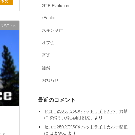
事本文
GTR Evolution
rFactor
スモ系コラム
スキン制作
オフ会
音楽
徒然
お知らせ
最近のコメント
セロー250 XT250X ヘッドライトカバー移植
に
SYORI（Gucchi1918）
より
セロー250 XT250X ヘッドライトカバー移植
に
はまやん
より
名も