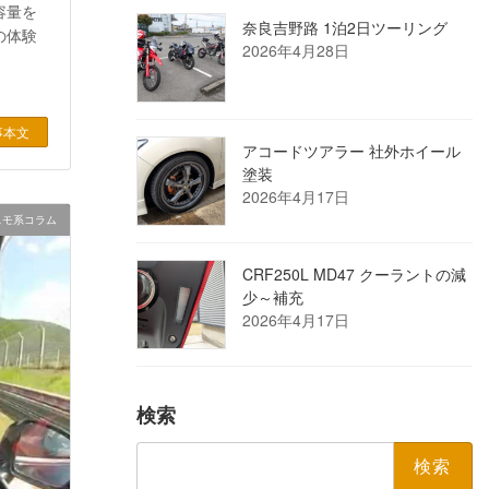
容量を
奈良吉野路 1泊2日ツーリング
の体験
2026年4月28日
事本文
アコードツアラー 社外ホイール
塗装
2026年4月17日
スモ系コラム
CRF250L MD47 クーラントの減
少～補充
2026年4月17日
検索
検
索: