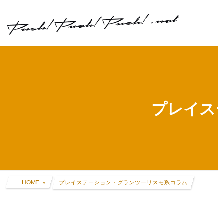
コ
ナ
ン
ビ
テ
ゲ
ン
ー
ツ
シ
へ
ョ
ス
ン
キ
に
ッ
移
プレイス
プ
動
HOME
プレイステーション・グランツーリスモ系コラム