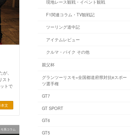
現地レース観戦・イベント観戦
F1関連コラム・TV観戦記
ツーリング道中記
アイテムレビュー
クルマ・バイク その他
親父杯
たが、
グランツーリスモ×全国都道府県対抗eスポー
リスト
ツ選手権
キットで
GT7
事本文
GT SPORT
GT6
スモ系コラム
GT5