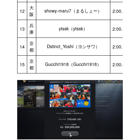
大
showy-maru7（まるしょー）
12
2:00.500
阪
兵
ytssk（ytssk）
13
2:00.508
庫
京
Dstinct_Yoshi（ヨシサワ）
14
2:00.533
都
京
Gucchi1918（Gucchi1918）
15
2:00.640
都