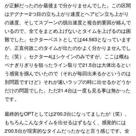
が正解だったのか最後まで分かりませんでした。この区間
はデグナー2つ目の立ち上がり速度とヘアピン立ち上がり
の速度、そしてスプーンの脱出速度と複合的要因が絡んで
いるので、全てをまとめ上げないとタイムを上げるのは困
難でした。セクターベストとしては44.563となっています
が、正直何故このタイムが出たのかよく分かりませんでし
た（笑）。セクター4はシケインのみですが、ここは概ね
ペナぎりぎりを狙ったライン取りで21.5台は大体出るとい
う感覚を掴んでいたので（それが毎回出来るかというのは
別問題ですけど）それが速いラップの時に出せるかどうか
だけの問題でした。ただ21.4台は一度も見る事は無かった
です。
最終的なOPTとしては2'00.3台になってましたが（笑）、
もちろんこんなタイムを出せるはずもなく、感覚的には
2'00.5台が現実的なタイムだったかなと言う感じです。全