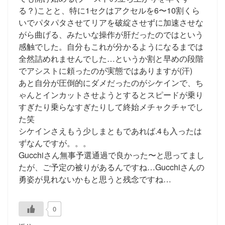
る？)ことと、特に1セクはアクセルを6〜10割くら
いでパタパタさせてリアを破綻させずに加速させな
がら曲げる、みたいな操作が肝だったのではという
感触でした。自分もこれが分かるようになるまでは
全然詰めれませんでした…というか割と早めの段階
でアシストに頼ったのが実態ではありますが(汗)
あと自分が圧倒的にダメだったのがシケインで、ち
ゃんとインカットさせようとするとスピードが乗り
すぎたり乗らなすぎたりして終始メチャクチャでし
た笑
シケインさえもう少しまともであれば.4も入ったは
ずなんですが。。。
Gucchiさん無事予選通過で良かった〜と思ってまし
たが、ご予定の被りがあるんですね…Gucchiさんの
勇姿が見れないかもと思うと残念ですね…
0