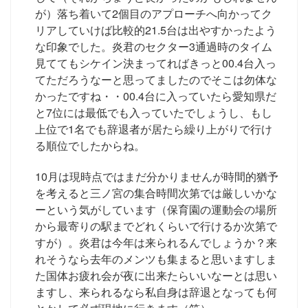
が）落ち着いて2個目のアプローチへ向かってク
リアしていけば比較的21.5台は出やすかったよう
な印象でした。炎君のセクター3通過時のタイム
見ててもシケイン決まってればきっと00.4台入っ
てただろうなーと思ってましたのでそこは勿体な
かったですね・・00.4台に入っていたら愛知県だ
と7位には最低でも入っていたでしょうし、もし
上位で1名でも辞退者が居たら繰り上がりで行け
る順位でしたからね。
10月は現時点ではまだ分かりませんが時間的猶予
を考えると三ノ宮の集合時間次第では厳しいかな
ーという気がしています（保育園の運動会の場所
から最寄りの駅までどれくらいで行けるか次第で
すが）。炎君は今年は来られるんでしょうか？来
れそうなら去年のメンツも集まると思いますしま
た国体お疲れ会が夜に出来たらいいなーとは思い
ますし、来られるなら私自身は辞退となっても何