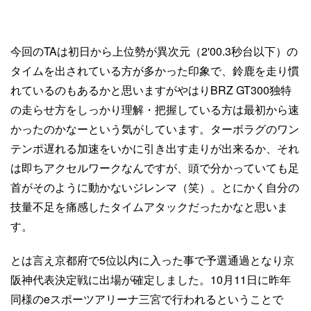
今回のTAは初日から上位勢が異次元（2'00.3秒台以下）の
タイムを出されている方が多かった印象で、鈴鹿を走り慣
れているのもあるかと思いますがやはりBRZ GT300独特
の走らせ方をしっかり理解・把握している方は最初から速
かったのかなーという気がしています。ターボラグのワン
テンポ遅れる加速をいかに引き出す走りが出来るか、それ
は即ちアクセルワークなんですが、頭で分かっていても足
首がそのように動かないジレンマ（笑）。とにかく自分の
技量不足を痛感したタイムアタックだったかなと思いま
す。
とは言え京都府で5位以内に入った事で予選通過となり京
阪神代表決定戦に出場が確定しました。10月11日に昨年
同様のeスポーツアリーナ三宮で行われるということで