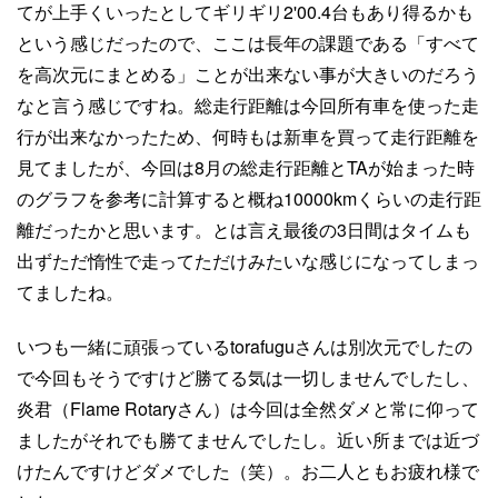
てが上手くいったとしてギリギリ2'00.4台もあり得るかも
という感じだったので、ここは長年の課題である「すべて
を高次元にまとめる」ことが出来ない事が大きいのだろう
なと言う感じですね。総走行距離は今回所有車を使った走
行が出来なかったため、何時もは新車を買って走行距離を
見てましたが、今回は8月の総走行距離とTAが始まった時
のグラフを参考に計算すると概ね10000kmくらいの走行距
離だったかと思います。とは言え最後の3日間はタイムも
出ずただ惰性で走ってただけみたいな感じになってしまっ
てましたね。
いつも一緒に頑張っているtorafuguさんは別次元でしたの
で今回もそうですけど勝てる気は一切しませんでしたし、
炎君（Flame Rotaryさん）は今回は全然ダメと常に仰って
ましたがそれでも勝てませんでしたし。近い所までは近づ
けたんですけどダメでした（笑）。お二人ともお疲れ様で