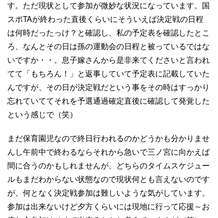
す。ただ現状として参加が微妙な状況になっています。国
スポTAが終わった直後くらいにそういえば決定戦の日程
は何時だったっけ？と確認し、私の予定表を確認したとこ
ろ、なんとその日は孫の運動会の日程と被っているではな
いですか・・。息子嫁さんから是非来てくださいと言われ
てて「もちろん！」と返事していて予定表に記載していた
んですが、その日が決定戦だという事をその時はすっかり
忘れていててそれを予選通過確定直後に確認して発覚した
という感じで（笑）
まだ保育園児なので終日行われるのかどうかも分かりませ
んし午前中で終わるならそれから急いで三ノ宮に向かえば
間に合うのかもしれませんが、どちらのタイムスケジュー
ルもまだわからない状態なので現状何とも言えないのです
が、何となく決定戦参加は難しいような気がしています。
参加は出来ないけど夕方くらいには現地に行って応援～お