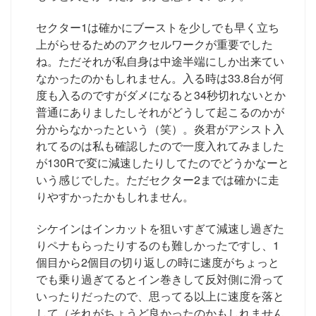
セクター1は確かにブーストを少しでも早く立ち
上がらせるためのアクセルワークが重要でした
ね。ただそれが私自身は中途半端にしか出来てい
なかったのかもしれません。入る時は33.8台が何
度も入るのですがダメになると34秒切れないとか
普通にありましたしそれがどうして起こるのかが
分からなかったという（笑）。炎君がアシスト入
れてるのは私も確認したので一度入れてみました
が130Rで変に減速したりしてたのでどうかなーと
いう感じでした。ただセクター2までは確かに走
りやすかったかもしれません。
シケインはインカットを狙いすぎて減速し過ぎた
りペナもらったりするのも難しかったですし、1
個目から2個目の切り返しの時に速度がちょっと
でも乗り過ぎてるとイン巻きして反対側に滑って
いったりだったので、思ってる以上に速度を落と
して（それがちょうど良かったのかもしれません