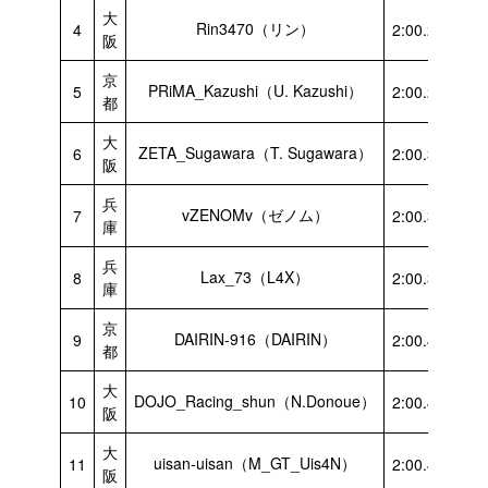
大
Rin3470（リン）
4
2:00.232
阪
京
PRiMA_Kazushi（U. Kazushi）
5
2:00.241
都
大
ZETA_Sugawara（T. Sugawara）
6
2:00.328
阪
兵
vZENOMv（ゼノム）
7
2:00.384
庫
兵
Lax_73（L4X）
8
2:00.389
庫
京
DAIRIN-916（DAIRIN）
9
2:00.414
都
大
DOJO_Racing_shun（N.Donoue）
10
2:00.436
阪
大
uisan-uisan（M_GT_Uis4N）
11
2:00.450
阪