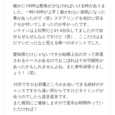
確かに130Rは舵角が少なければいける時がありま
した。一時130Rが上手く曲がれない病気になった
事があったので（笑）ステアリングを余計に切る
クセが付いてしまったのが辛かったです。
シケインは上位勢だと21.4台出してましたので自
分もぜんぜんなんですけど（笑）、ここだけはま
だマシだったなと思える唯一のポイントでした。
愛知県だけじゃないですが結構上位の方って辞退
されるケースがあるのでおこぼれは十分可能性が
あったかもしれませんよね。また来年頑張りまし
ょう！（笑）
10月ですがお邪魔どころかお会いできる絶好のチ
ャンスですから遠い所からですけどタイミングが
合うのでしたら是非是非です。
また個別にご連絡しますので是非お時間作ってい
ただければ！