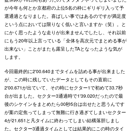
が今年も何とか京都府の上位5名の枠にギリギリ入って予
選通過となりました。喜ばしい事ではあるのですが満足度
という点においては限りなく低いと言いますか（笑）。と
にかく思ったような走りが出来ませんでしたし、それ以前
にもう20年以上言っている「全体を高次元でまとめる事が
出来ない」ことがまたも露呈したTAとなったような気が
します。
今回最終的に2'00.640までタイムを詰める事が出来ました
が、この時に残していたデータとしてもその直前に
2'00.671が出ていて、その時にセクター1で初めて33.7秒
台が出ました。セクター3通過時で1'39.020だったので最
後のシケインをまとめたら00秒5台は出せたと思うんです
が案の定焦ってしまって無難に行き過ぎてしまいセクター
4が21.651と凡タイムに終わってしまい結構落胆しまし
た。セクター3通過タイムとしては結果的にこの時のタイ