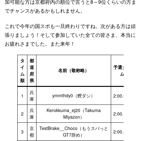
加可能な方は京都府内の順位で言うと8～9位くらいの方ま
でチャンスがあるかもしれません。
これで今年の国スポも一旦終わりですね。次がある方は頑
張りましょう！そして参加していた全ての皆さま、本当に
お疲れさまでした。また来年！
タ
都
イ
道
予選タイ
名前（敬称略）
ム
府
ム
順
県
兵
ymmthdy0（鰹ダシ）
1
2:00.047
庫
兵
Kerokkuma_ej20（Takuma
2
2:00.188
庫
Miyazon）
京
TestBrake__Choco（もうスパっと
3
2:00.202
都
GT7辞め）