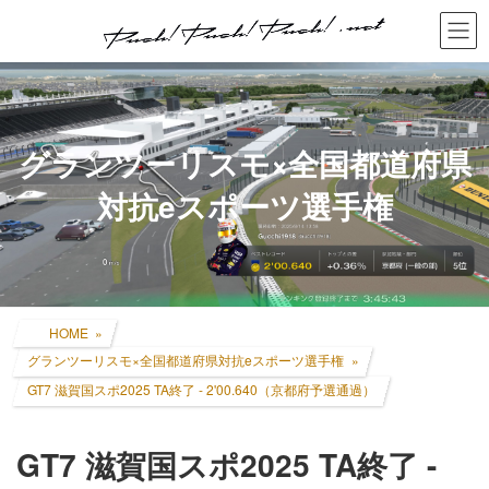
コ
ナ
ン
ビ
テ
ゲ
ン
ー
ツ
シ
へ
ョ
ス
ン
グランツーリスモ×全国都道府県
キ
に
ッ
移
対抗eスポーツ選手権
プ
動
HOME
グランツーリスモ×全国都道府県対抗eスポーツ選手権
GT7 滋賀国スポ2025 TA終了 - 2'00.640（京都府予選通過）
GT7 滋賀国スポ2025 TA終了 -