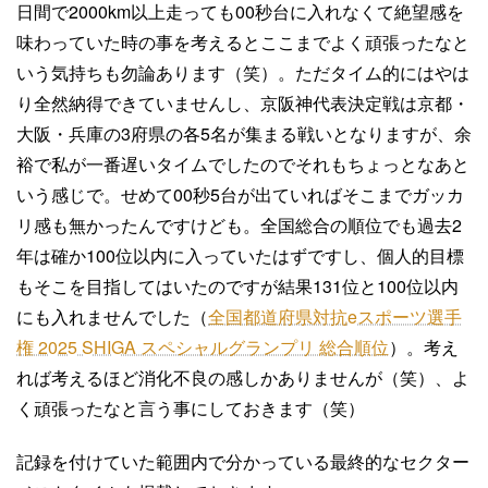
日間で2000km以上走っても00秒台に入れなくて絶望感を
味わっていた時の事を考えるとここまでよく頑張ったなと
いう気持ちも勿論あります（笑）。ただタイム的にはやは
り全然納得できていませんし、京阪神代表決定戦は京都・
大阪・兵庫の3府県の各5名が集まる戦いとなりますが、余
裕で私が一番遅いタイムでしたのでそれもちょっとなあと
いう感じで。せめて00秒5台が出ていればそこまでガッカ
リ感も無かったんですけども。全国総合の順位でも過去2
年は確か100位以内に入っていたはずですし、個人的目標
もそこを目指してはいたのですが結果131位と100位以内
にも入れませんでした（
全国都道府県対抗eスポーツ選手
権 2025 SHIGA スペシャルグランプリ 総合順位
）。考え
れば考えるほど消化不良の感しかありませんが（笑）、よ
く頑張ったなと言う事にしておきます（笑）
記録を付けていた範囲内で分かっている最終的なセクター