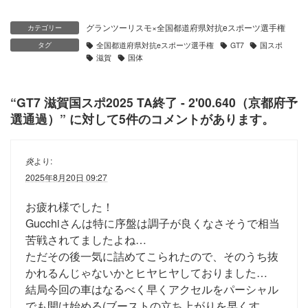
グランツーリスモ×全国都道府県対抗eスポーツ選手権
カテゴリー
タグ
全国都道府県対抗eスポーツ選手権
GT7
国スポ
滋賀
国体
“
GT7 滋賀国スポ2025 TA終了 - 2'00.640（京都府予
選通過）
” に対して5件のコメントがあります。
炎
より:
2025年8月20日 09:27
お疲れ様でした！
Gucchiさんは特に序盤は調子が良くなさそうで相当
苦戦されてましたよね…
ただその後一気に詰めてこられたので、そのうち抜
かれるんじゃないかとヒヤヒヤしておりました…
結局今回の車はなるべく早くアクセルをパーシャル
でも開け始める(ブーストの立ち上がりを早くす