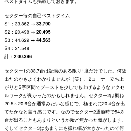
ベストタイムも掲載しておきます。
セクター毎の自己ベストタイム
S1：33.862 →
33.790
S2：20.498 →
20.495
S3：44.629 →
44.563
S4：21.548
計：
2'00.396
セクター1の33.7台は記憶のある限り1度だけでした。何故
出たのかもよくわかりませんが（笑）、2コーナー立ち上
がりとS字区間でブーストを少しでも上げるようなアクセ
ルワークが良かったのかもしれません。セクター2は概ね
20.5～20.6台が通常みたいな感じで、極まれに20.4台が出
てたかなと言う感じです。なのでセクター2通過時で54.3
台が出ることもあまりというか殆ど無かった気がします。
そしてセクター3はあまりにも振れ幅が大きかったので何