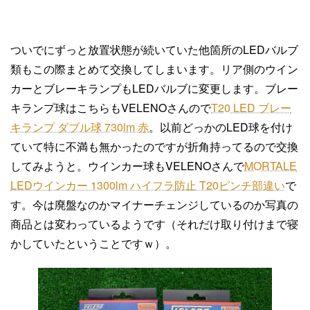
ついでにずっと放置状態が続いていた他箇所のLEDバルブ
類もこの際まとめて交換してしまいます。リア側のウイン
カーとブレーキランプもLEDバルブに変更します。ブレー
キランプ球はこちらもVELENOさんので
T20 LED ブレー
キランプ ダブル球 730lm 赤
。以前どっかのLED球を付け
ていて特に不満も無かったのですが折角持ってるので交換
してみようと。ウインカー球もVELENOさんで
MORTALE
LEDウインカー 1300lm ハイフラ防止 T20ピンチ部違い
で
す。今は廃盤なのかマイナーチェンジしているのか写真の
商品とは変わっているようです（それだけ取り付けまで寝
かしていたということですｗ）。