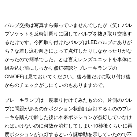
バルブ交換は写真すら撮っていませんでしたが（笑）バル
ブソケットを反時計周りに回してバルブを抜き取り交換す
るだけです。今回取り付けたバルブはLEDバルブにありが
ち？な差し込む向きによって点灯したりしなかったりがな
かったので簡単でした。とは言えレンズユニットを車体に
組み込む前にしっかり点灯確認とブレーキランプの
ON/OFFは見ておいてください。後ろ側だけに取り付け後
からのチェックがしにくいのもありますので。
ブレーキランプは一度取り付けてみたものの、片側のバル
ブに問題があるのかポジション状態は点灯するもののブレ
ーキを踏んで離した後に本来ポジションが点灯していなけ
ればいけないのに何故か消灯してしまい10秒後くらいに再
度ポジションが点灯するという謎挙動を示していたので不