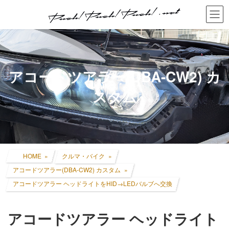
コ
ナ
ン
ビ
テ
ゲ
ン
ー
ツ
シ
へ
ョ
ス
ン
アコードツアラー(DBA-CW2) カ
キ
に
ッ
移
スタム
プ
動
HOME
クルマ・バイク
アコードツアラー(DBA-CW2) カスタム
アコードツアラー ヘッドライトをHID→LEDバルブへ交換
アコードツアラー ヘッドライト