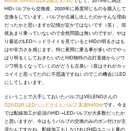
6000K 3000lm D2S 2個入 X7357
でして、2015年に純正
HIDバルブから交換後、2020年に再度同じものを購入して
交換をしています。バルブが点滅し出したのかそんな理由
だったかと思いますが記憶が定かではないです（笑）。現
状あまり乗っていないので全然問題は無いのですが、やは
り最近のLEDヘッドライトを見ているとHIDの明るさはも
はや非力さを感じます。特に夜間に乗る事が多いのでやっ
ぱり明るくしておきたいのとHID独特の点灯直後からジワ
ジワ明るくなっていくのがどうも古臭い（昔はそれがカッ
コイイと思ってたのに不思議ですね）のでこの機会にLED
にしてしまいます。
ということで入手しておいたバルブはVELENOさんの
D2S/D2R LEDヘッドライトバルブ 実測9400lm
です。今ま
では配線加工が必須のHID→LEDバルブが大多数だったか
と思いますが、今はもうバルブの交換のみのポン付けが主
流なんですかね。配線加工もしなければHIDユニット裏の