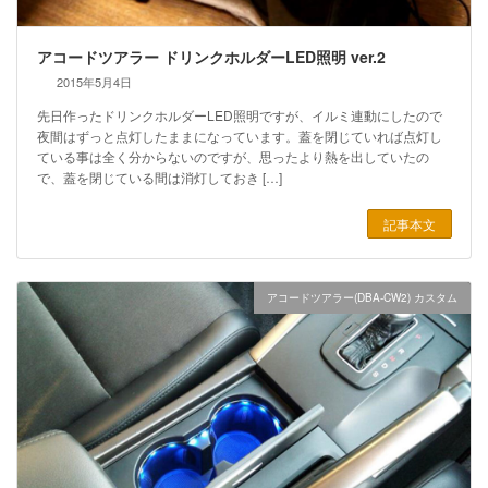
アコードツアラー ドリンクホルダーLED照明 ver.2
2015年5月4日
先日作ったドリンクホルダーLED照明ですが、イルミ連動にしたので
夜間はずっと点灯したままになっています。蓋を閉じていれば点灯し
ている事は全く分からないのですが、思ったより熱を出していたの
で、蓋を閉じている間は消灯しておき […]
記事本文
アコードツアラー(DBA-CW2) カスタム