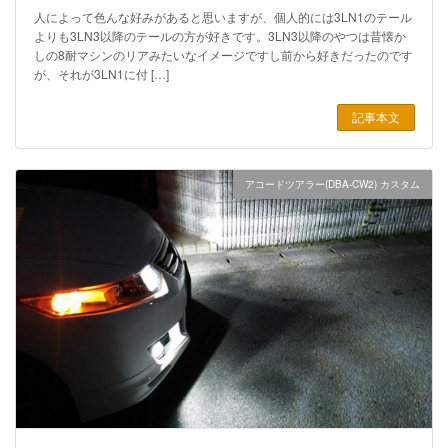
人によって色んな好みがあると思いますが、個人的には3LN1のテール
よりも3LN3以降のテールの方が好きです。3LN3以降のやつは昔懐か
しの8耐マシンのリアみたいなイメージですし前から好きだったのです
が、それが3LN1に付 […]
記事本文
アコードツアラー(DBA-CW2) カスタム