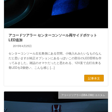
アコードツアラー センターコンソール両サイドポケット
LED追加
2015年4月25日
センターコンソール左右奥側にある空間。小物入れみたいなものなん
だと思いますが純正オプションにあるっぽいこの部分のLED照明を作
ってみました。雑誌のオマケだったと思われる、12V直で点灯出来る
青LEDを2個使い、こんな感じ […]
記事本文
アコードツアラー(DBA-CW2) カスタム