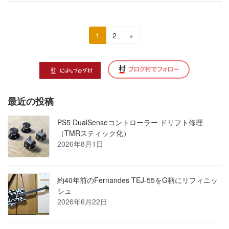
投
固
固
1
2
»
定
定
稿
ペ
ペ
の
ー
ー
ジ
ジ
ペ
最近の投稿
ー
ジ
PS5 DualSenseコントローラー ドリフト修理
（TMRスティック化）
送
2026年8月1日
り
約40年前のFernandes TEJ-55をG柄にリフィニッ
シュ
2026年6月22日