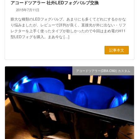
アコードツアラー 社外LEDフォグバルブ交換
2015年7月11日
膨大な種類のLEDフォグバルブ。あまりにも多くてどれにするかかな
り悩みましたが、レビューで評判が良く、直接光が外に出ない・リフ
レクターを上手く使ったタイプが欲しかったので今回はまめ電のH11
型LEDフォグを購入。まあ今な […]
記事本文
アコードツアラー(DBA-CW2) カスタム