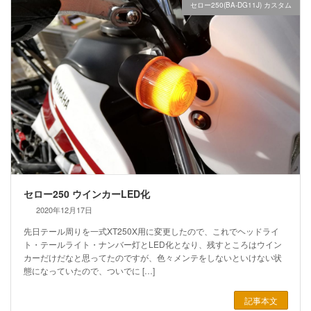
セロー250(BA-DG11J) カスタム
セロー250 ウインカーLED化
2020年12月17日
先日テール周りを一式XT250X用に変更したので、これでヘッドライ
ト・テールライト・ナンバー灯とLED化となり、残すところはウイン
カーだけだなと思ってたのですが、色々メンテをしないといけない状
態になっていたので、ついでに […]
記事本文