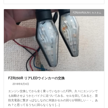
FZR250R(3LN1) カスタム
FZR250R リアLEDウインカーの交換
2018年6月4日
エンジン交換してから全く乗っていなかったFZR。久々にエンジンで
も始動させようかとバイクに近づいてみる。セルを回してみると、普
段充電器に繋ぎっぱなしなのに何故かセルの回りが弱弱しい・・。あ
れ？と思ってるうちに回らなくなり […]