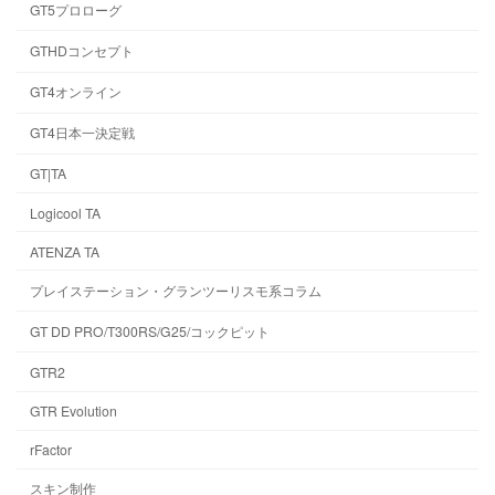
GT5プロローグ
GTHDコンセプト
GT4オンライン
GT4日本一決定戦
GT|TA
Logicool TA
ATENZA TA
プレイステーション・グランツーリスモ系コラム
GT DD PRO/T300RS/G25/コックピット
GTR2
GTR Evolution
rFactor
スキン制作