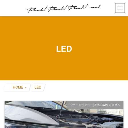
コ
ナ
ン
ビ
テ
ゲ
ン
ー
ツ
シ
へ
ョ
ス
ン
キ
に
LED
ッ
移
プ
動
HOME
LED
アコードツアラー(DBA-CW2) カスタム