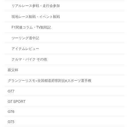
リアルレース参戦・走行会参加
現地レース観戦・イベント観戦
F1関連コラム・TV観戦記
ツーリング道中記
アイテムレビュー
クルマ・バイク その他
親父杯
グランツーリスモ×全国都道府県対抗eスポーツ選手権
GT7
GT SPORT
GT6
GT5