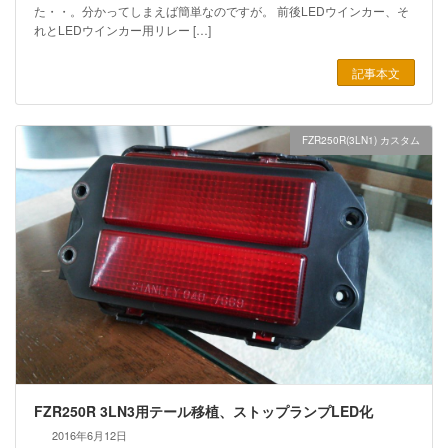
た・・。分かってしまえば簡単なのですが。 前後LEDウインカー、そ
れとLEDウインカー用リレー […]
記事本文
FZR250R(3LN1) カスタム
FZR250R 3LN3用テール移植、ストップランプLED化
2016年6月12日