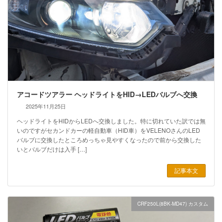
アコードツアラー ヘッドライトをHID→LEDバルブへ交換
2025年11月25日
ヘッドライトをHIDからLEDへ交換しました。特に切れていた訳では無
いのですがセカンドカーの軽自動車（HID車）をVELENOさんのLED
バルブに交換したところめっちゃ見やすくなったので前から交換した
いとバルブだけは入手 […]
記事本文
CRF250L(8BK-MD47) カスタム