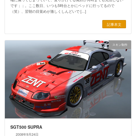
です；；。ここ数日、いつも5時台とかにベッドに行ってるので
（笑）、翌朝の目覚めが激しくしんどいで […]
記事本文
スキン制作
SGT500 SUPRA
2008年9月24日