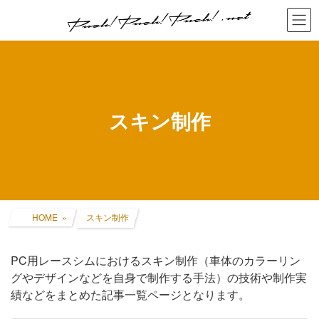
コ
ナ
ン
ビ
テ
ゲ
ン
ー
ツ
シ
へ
ョ
ス
ン
キ
に
スキン制作
ッ
移
プ
動
HOME
スキン制作
PC用レースシムにおけるスキン制作（車体のカラーリン
グやデザインなどを自身で制作する手法）の技術や制作実
績などをまとめた記事一覧ページとなります。