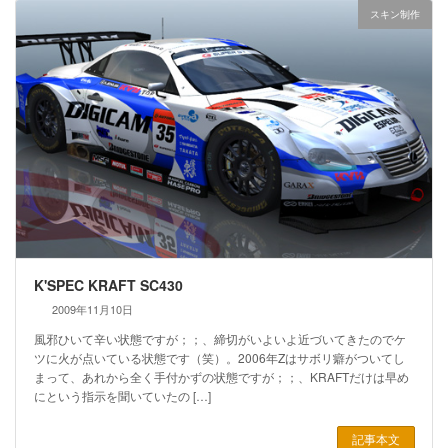
スキン制作
K'SPEC KRAFT SC430
2009年11月10日
風邪ひいて辛い状態ですが；；、締切がいよいよ近づいてきたのでケ
ツに火が点いている状態です（笑）。2006年Zはサボリ癖がついてし
まって、あれから全く手付かずの状態ですが；；、KRAFTだけは早め
にという指示を聞いていたの […]
記事本文