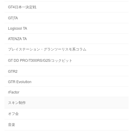
GT4日本一決定戦
GT|TA
Logicool TA
ATENZA TA
プレイステーション・グランツーリスモ系コラム
GT DD PRO/T300RS/G25/コックピット
GTR2
GTR Evolution
rFactor
スキン制作
オフ会
音楽