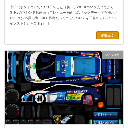
昨日はホントついてない1日でした（笑）。WSGTmodを入れてから
GTR2のマシン選択画面→プレビュー画面にスペックデータ等が表示さ
れるのがSS撮る際に凄く邪魔だったので、WSGTを正規の方法でアン
インストしたらGTR2 […]
記事本文
スキン制作