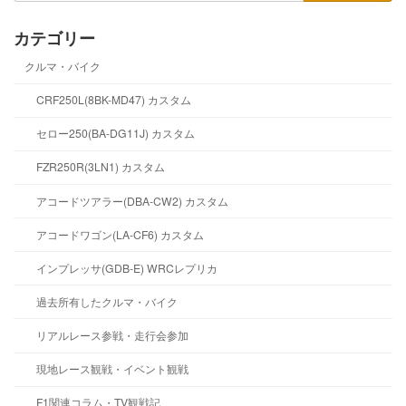
カテゴリー
クルマ・バイク
CRF250L(8BK-MD47) カスタム
セロー250(BA-DG11J) カスタム
FZR250R(3LN1) カスタム
アコードツアラー(DBA-CW2) カスタム
アコードワゴン(LA-CF6) カスタム
インプレッサ(GDB-E) WRCレプリカ
過去所有したクルマ・バイク
リアルレース参戦・走行会参加
現地レース観戦・イベント観戦
F1関連コラム・TV観戦記