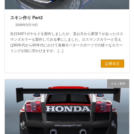
スキン作り Part2
2008年5月14日
先日SAF1ガヤルドを製作しましたが、某お方から要望？があったロス
マンズカラーも製作してみる事にしました。ロスマンズカラーと言え
ば80年代から90年代にかけて各種モータースポーツでの様々なカラー
リングが頭に浮かびますが、 […]
記事本文
スキン制作