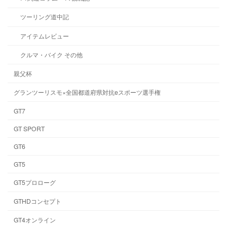
ツーリング道中記
アイテムレビュー
クルマ・バイク その他
親父杯
グランツーリスモ×全国都道府県対抗eスポーツ選手権
GT7
GT SPORT
GT6
GT5
GT5プロローグ
GTHDコンセプト
GT4オンライン