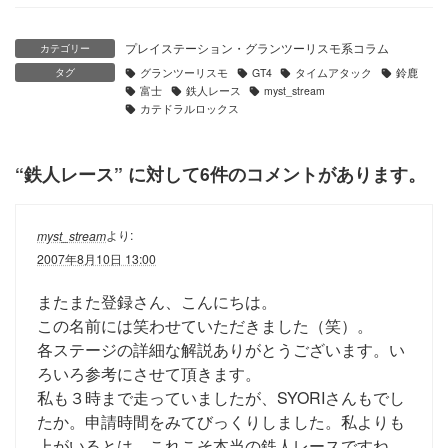
プレイステーション・グランツーリスモ系コラム
カテゴリー
タグ
グランツーリスモ
GT4
タイムアタック
鈴鹿
富士
鉄人レース
myst_stream
カテドラルロックス
“
鉄人レース
” に対して6件のコメントがあります。
より:
myst_stream
2007年8月10日 13:00
またまた登録さん、こんにちは。
この名前には笑わせていただきました（笑）。
各ステージの詳細な解説ありがとうございます。い
ろいろ参考にさせて頂きます。
私も３時まで走っていましたが、SYORIさんもでし
たか。申請時間をみてびっくりしました。私よりも
上がいるとは。これこそ本当の鉄人レースですね。