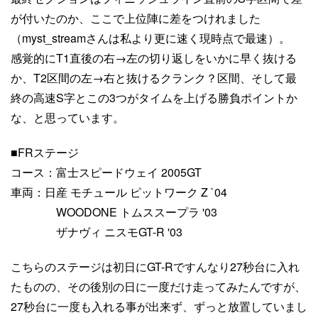
が付いたのか、ここで上位陣に差をつけれました
（myst_streamさんは私より更に速く現時点で最速）。
感覚的にT1直後の右→左の切り返しをいかに早く抜ける
か、T2区間の左→右と抜けるクランク？区間、そして最
終の高速S字とこの3つがタイムを上げる勝負ポイントか
な、と思っています。
■FRステージ
コース：富士スピードウェイ 2005GT
車両：日産 モチュール ピットワーク Z `04
WOODONE トムススープラ '03
ザナヴィ ニスモGT-R '03
こちらのステージは初日にGT-Rですんなり27秒台に入れ
たものの、その後別の日に一度だけ走ってみたんですが、
27秒台に一度も入れる事が出来ず、ずっと放置していまし