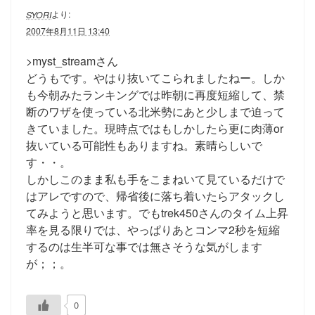
より:
SYORI
2007年8月11日 13:40
>myst_streamさん
どうもです。やはり抜いてこられましたねー。しか
も今朝みたランキングでは昨朝に再度短縮して、禁
断のワザを使っている北米勢にあと少しまで迫って
きていました。現時点ではもしかしたら更に肉薄or
抜いている可能性もありますね。素晴らしいで
す・・。
しかしこのまま私も手をこまねいて見ているだけで
はアレですので、帰省後に落ち着いたらアタックし
てみようと思います。でもtrek450さんのタイム上昇
率を見る限りでは、やっぱりあとコンマ2秒を短縮
するのは生半可な事では無さそうな気がします
が；；。
0