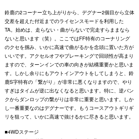
鈴鹿の2コーナー立ち上がりから、デグナー2個目から立体
交差を超えた付近までのライセンスモードを利用した
TA。始めは、走らない・曲がらないで完走すらままなら
ないと思います（笑）。ここではFF特有のコーナリング
のクセを掴み、いかに高速で曲がるかを念頭に置いた方が
いいです。アクセルオフやブレーキングで回頭性が高まり
ますので、ターンインでの車の向きが結構重要かと思いま
す。しかし余りにもアウトインアウトをしてしまうと、鈴
鹿S字特有の「繋がり」が非常に悪くなりますので、やり
すぎはタイムが逆に出なくなると思います。特に、逆バン
クからダンロップの繋がりは非常に重要と思います。しか
し一番重要なのはデグナーです。もうコースアウトギリギ
リを狙って、いかに高速で抜けるかに尽きると思います。
■4WDステージ