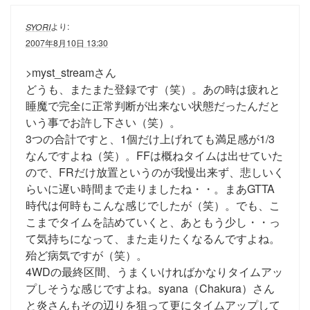
より:
SYORI
2007年8月10日 13:30
>myst_streamさん
どうも、またまた登録です（笑）。あの時は疲れと
睡魔で完全に正常判断が出来ない状態だったんだと
いう事でお許し下さい（笑）。
3つの合計ですと、1個だけ上げれても満足感が1/3
なんですよね（笑）。FFは概ねタイムは出せていた
ので、FRだけ放置というのが我慢出来ず、悲しいく
らいに遅い時間まで走りましたね・・。まあGTTA
時代は何時もこんな感じでしたが（笑）。でも、こ
こまでタイムを詰めていくと、あともう少し・・っ
て気持ちになって、また走りたくなるんですよね。
殆ど病気ですが（笑）。
4WDの最終区間、うまくいければかなりタイムアッ
プしそうな感じですよね。syana（Chakura）さん
と炎さんもその辺りを狙って更にタイムアップして