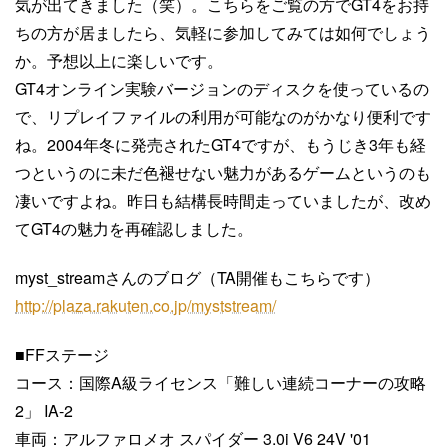
気が出てきました（笑）。こちらをご覧の方でGT4をお持
ちの方が居ましたら、気軽に参加してみては如何でしょう
か。予想以上に楽しいです。
GT4オンライン実験バージョンのディスクを使っているの
で、リプレイファイルの利用が可能なのがかなり便利です
ね。2004年冬に発売されたGT4ですが、もうじき3年も経
つというのに未だ色褪せない魅力があるゲームというのも
凄いですよね。昨日も結構長時間走っていましたが、改め
てGT4の魅力を再確認しました。
myst_streamさんのブログ（TA開催もこちらです）
http://plaza.rakuten.co.jp/myststream/
■FFステージ
コース：国際A級ライセンス「難しい連続コーナーの攻略
2」 IA-2
車両：アルファロメオ スパイダー 3.0i V6 24V '01