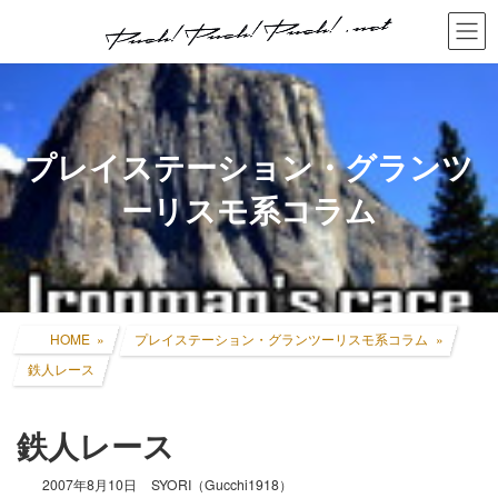
コ
ナ
ン
ビ
テ
ゲ
ン
ー
ツ
シ
へ
ョ
ス
ン
プレイステーション・グランツ
キ
に
ッ
移
ーリスモ系コラム
プ
動
HOME
プレイステーション・グランツーリスモ系コラム
鉄人レース
鉄人レース
2007年8月10日
SYORI（Gucchi1918）