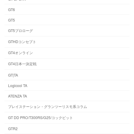
GT6
GT5
GT5プロローグ
GTHDコンセプト
GT4オンライン
GT4日本一決定戦
GT|TA
Logicool TA
ATENZA TA
プレイステーション・グランツーリスモ系コラム
GT DD PRO/T300RS/G25/コックピット
GTR2