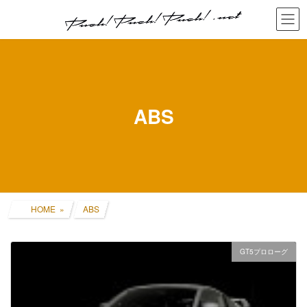
コ
ナ
ン
ビ
テ
ゲ
ン
ー
ツ
シ
へ
ョ
ス
ン
キ
に
ABS
ッ
移
プ
動
HOME
ABS
GT5プロローグ