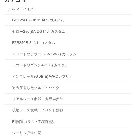
クルマ・バイク
CRF250L(8BK-MD47) カスタム
セロー250(BA-DG11J) カスタム
FZR250R(3LN1) カスタム
アコードツアラー(DBA-CW2) カスタム
アコードワゴン(LA-CF6) カスタム
インプレッサ(GDB-E) WRCレプリカ
過去所有したクルマ・バイク
リアルレース参戦・走行会参加
現地レース観戦・イベント観戦
F1関連コラム・TV観戦記
ツーリング道中記