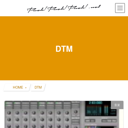
コ
ナ
ン
ビ
テ
ゲ
ン
ー
ツ
シ
へ
ョ
ス
ン
キ
に
DTM
ッ
移
プ
動
HOME
DTM
音楽