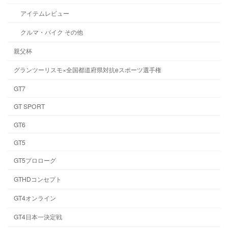
アイテムレビュー
クルマ・バイク その他
親父杯
グランツーリスモ×全国都道府県対抗eスポーツ選手権
GT7
GT SPORT
GT6
GT5
GT5プロローグ
GTHDコンセプト
GT4オンライン
GT4日本一決定戦