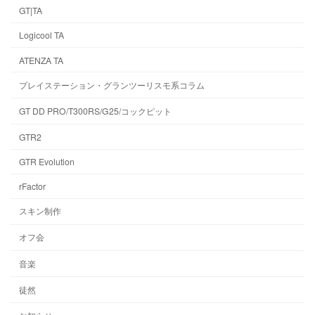
GT|TA
Logicool TA
ATENZA TA
プレイステーション・グランツーリスモ系コラム
GT DD PRO/T300RS/G25/コックピット
GTR2
GTR Evolution
rFactor
スキン制作
オフ会
音楽
徒然