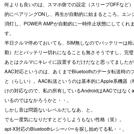
何よりも良いのは、スマホ側での設定（スリープOFFなど）
的にペアリングONし、再生が自動的に始まるところ。エン
消灯し、POWER AMPが自動的に一時停止状態にしてく
す。
半日クルマ停めておいても、SIM無しなのでバッテリーは
勤）だとバッテリー切れになることも無さそうですし、完璧
あとはクルマにキレイに設置するだけだなと思ってましたが
AAC対応というのは、あくまでBluetoothのデータ転
と（らしい）。AAC転送というのは基本的にApple系機器（Ma
けの対応なので、私の所有しているAndroidはAACではな
いるのではなかろうかと・・。
しかし音は問題ないレベルだしなあ、と。
でも一度気になりだすとどうしようもない性格（笑）。
apt-X対応のBluetoothレシーバーを探し始めてる私・・。