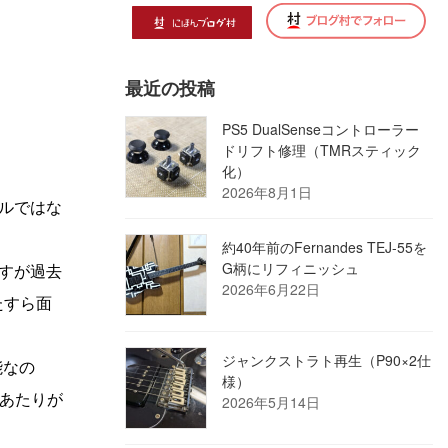
最近の投稿
PS5 DualSenseコントローラー
ドリフト修理（TMRスティック
化）
2026年8月1日
デルではな
約40年前のFernandes TEJ-55を
G柄にリフィニッシュ
ますが過去
2026年6月22日
たすら面
ジャンクストラト再生（P90×2仕
能なの
様）
あたりが
2026年5月14日