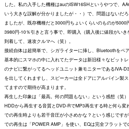
した。私の入手した機種はauのISW16SHというやつで、
いう大きな誤解が分かりましたが・・）で、問題はないだろ
ましたが、既存機種だと3000円ちょいくらいのものが500
3980円-10％引きと言う事で、即購入（購入後に値段がい
到着して、速攻クルマへ（笑）。
接続自体は超簡単で、シガライターに挿し、Bluetoothを
基本的にスマホの中に入れてたデータは新旧様々なビットレートの
のナビに繋がってるヘッドユニット兼モニターであるIVA-
を出してくれますし、スピーカーは全ドアにアルパイン製ス
てますので期待が高まります。
再生した印象は「最高。何の問題もない」という感想（笑）
HDDから再生する音質とDVD-RでMP3再生する時と何ら
での再生時よりも若干音圧が小さめかな？という感じですが
での再生は「POWER AMP」を使い、EQは完全フラット