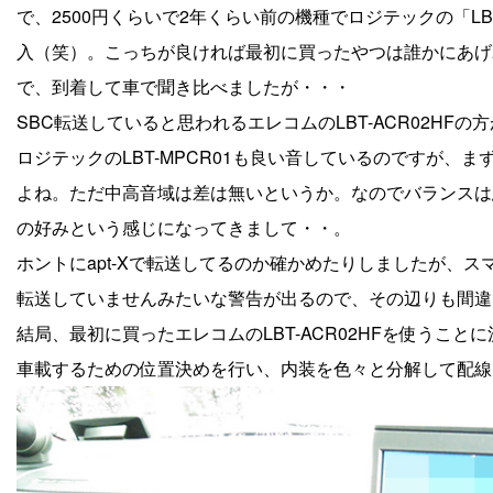
で、2500円くらいで2年くらい前の機種でロジテックの「LBT
入（笑）。こっちが良ければ最初に買ったやつは誰かにあげ
で、到着して車で聞き比べましたが・・・
SBC転送していると思われるエレコムのLBT-ACR02HF
ロジテックのLBT-MPCR01も良い音しているのですが
よね。ただ中高音域は差は無いというか。なのでバランスは
の好みという感じになってきまして・・。
ホントにapt-Xで転送してるのか確かめたりしましたが、ス
転送していませんみたいな警告が出るので、その辺りも間違
結局、最初に買ったエレコムのLBT-ACR02HFを使うこと
車載するための位置決めを行い、内装を色々と分解して配線