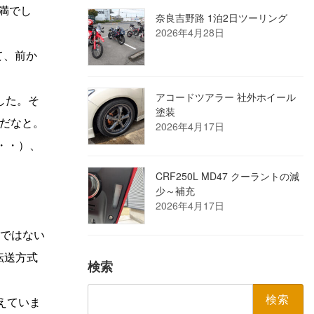
満でし
奈良吉野路 1泊2日ツーリング
2026年4月28日
て、前か
アコードツアラー 社外ホイール
した。そ
塗装
だなと。
2026年4月17日
・・）、
CRF250L MD47 クーラントの減
少～補充
2026年4月17日
事ではない
転送方式
検索
検
考えていま
索: