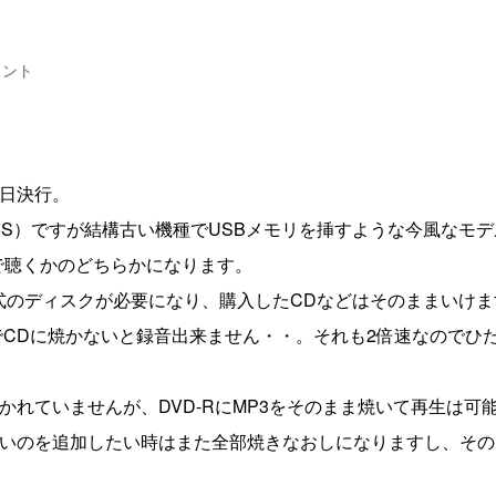
メント
日決行。
HD55S）ですが結構古い機種でUSBメモリを挿すような今風なモ
で聴くかのどちらかになります。
形式のディスクが必要になり、購入したCDなどはそのままいけ
式でCDに焼かないと録音出来ません・・。それも2倍速なのでひ
れていませんが、DVD-RにMP3をそのまま焼いて再生は可
いのを追加したい時はまた全部焼きなおしになりますし、その