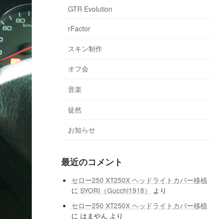
GTR Evolution
rFactor
スキン制作
オフ会
音楽
徒然
お知らせ
最近のコメント
セロー250 XT250X ヘッドライトカバー移植
に
SYORI（Gucchi1918）
より
セロー250 XT250X ヘッドライトカバー移植
に
はまやん
より