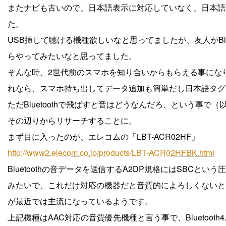
またナビも古いので、日本語表示に対応していなく、日本語
た。
USB挿して聴ける機種欲しいなと思ってましたが、友人がBl
らやってみたいなと思ってました。
そんな時、2世代前のスマホを知り合いからもらえる事にな
れなら、スマホ持ち出してデータ追加も簡単だし日本語タグ
ただBluetoothで飛ばすと音はどうなんだろ、という事
その辺りからリサーチすることに。
まず目に入ったのが、エレコムの「LBT-ACR02HF」
http://www2.elecom.co.jp/products/LBT-ACR02HFBK.html
Bluetoothの音データを送信するA2DP規格にはSBC
みたいで、これだけ対応の機器だと音質的によろしくないとい
が最近では主流になっているようです。
上記機種はAAC対応の音質優先機種と言う事で、Bluetoo