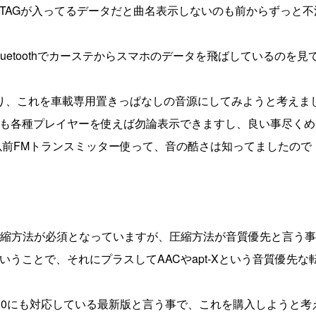
TAGが入ってるデータだと曲名表示しないのも前からずっと不
uetoothでカーステからスマホのデータを飛ばしているのを見
り、これを車載専用置きっぱなしの音源にしてみようと考えま
も各種プレイヤーを使えば勿論表示できますし、良い事尽くめ
で（以前FMトランスミッター使って、音の酷さは知ってましたので
という圧縮方法が必須となっていますが、圧縮方法が音質優先と言う
うことで、それにプラスしてAACやapt-Xという音質優先な
th4.0にも対応している最新版と言う事で、これを購入しようと