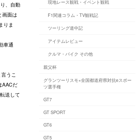
現地レース観戦・イベント観戦
なり、自動
と画面は
F1関連コラム・TV観戦記
まりま
ツーリング道中記
アイテムレビュー
動車通
クルマ・バイク その他
親父杯
と言うこ
グランツーリスモ×全国都道府県対抗eスポー
はAACだ
ツ選手権
で転送して
GT7
GT SPORT
GT6
GT5