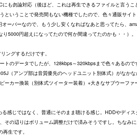
AACにも勿論対応（後ほど、これは再生できるファイルと言うこ
うということで発売間もない機種でしたので、色々通販サイト
0円オーバーなので、もう少し安くなればなあと思ってたら、ama
きなり5000円超えになってたので何か間違ってたのかも・・）。
ペアリングするだけです。
データでしたが、128kbps～320kbpsまで色々あるので
D305J（アンプ部は音質優先のヘッドユニット別体式）がなか
ピーカー換装（別体式ツイーター装着）+大きなサブウーファ
変わる感じではなく、普通にそのまま聴ける感じ。HDDやディス
、その辺りはボリューム調整だけで済みそうですし。ちなみに
での再生です。