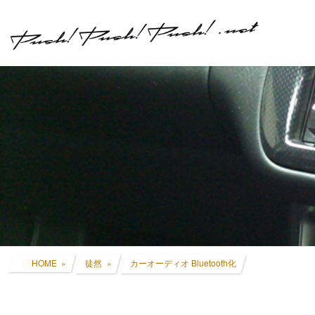
コ
ナ
ン
ビ
テ
ゲ
ン
ー
ツ
シ
へ
ョ
ス
ン
キ
に
ッ
移
プ
動
HOME
徒然
カーオーディオ Bluetooth化