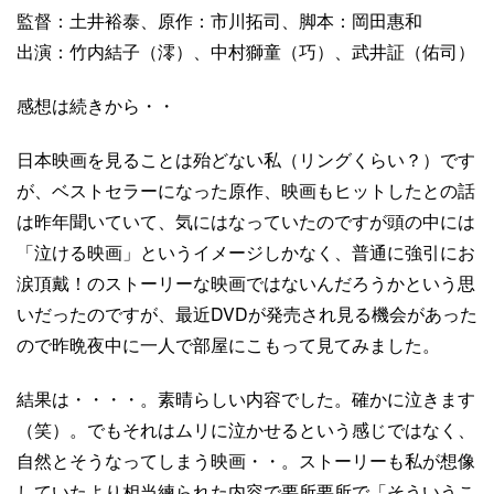
監督：土井裕泰、原作：市川拓司、脚本：岡田惠和
出演：竹内結子（澪）、中村獅童（巧）、武井証（佑司）
感想は続きから・・
日本映画を見ることは殆どない私（リングくらい？）です
が、ベストセラーになった原作、映画もヒットしたとの話
は昨年聞いていて、気にはなっていたのですが頭の中には
「泣ける映画」というイメージしかなく、普通に強引にお
涙頂戴！のストーリーな映画ではないんだろうかという思
いだったのですが、最近DVDが発売され見る機会があった
ので昨晩夜中に一人で部屋にこもって見てみました。
結果は・・・・。素晴らしい内容でした。確かに泣きます
（笑）。でもそれはムリに泣かせるという感じではなく、
自然とそうなってしまう映画・・。ストーリーも私が想像
していたより相当練られた内容で要所要所で「そういうこ