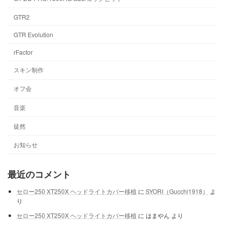
GTR2
GTR Evolution
rFactor
スキン制作
オフ会
音楽
徒然
お知らせ
最近のコメント
セロー250 XT250X ヘッドライトカバー移植
に
SYORI（Gucchi1918）
よ
り
セロー250 XT250X ヘッドライトカバー移植
に
はまやん
より