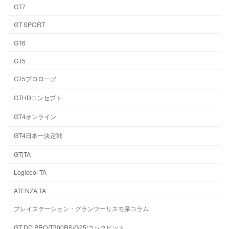
GT7
GT SPORT
GT6
GT5
GT5プロローグ
GTHDコンセプト
GT4オンライン
GT4日本一決定戦
GT|TA
Logicool TA
ATENZA TA
プレイステーション・グランツーリスモ系コラム
GT DD PRO/T300RS/G25/コックピット