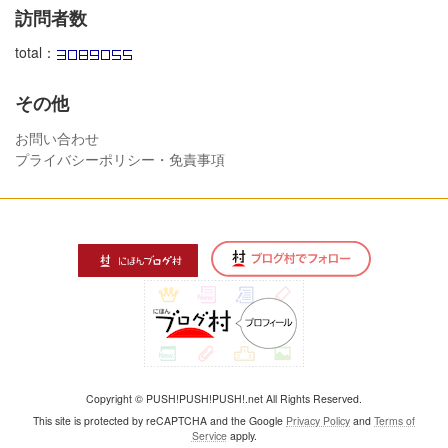
訪問者数
total：
その他
お問い合わせ
プライバシーポリシー・免責事項
Copyright © PUSH!PUSH!PUSH!.net All Rights Reserved.
This site is protected by reCAPTCHA and the Google
Privacy Policy
and
Terms of
Service
apply.