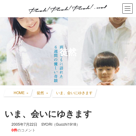
コ
ナ
ン
ビ
テ
ゲ
ン
ー
ツ
シ
へ
ョ
ス
ン
キ
に
徒然
ッ
移
プ
動
HOME
徒然
いま、会いにゆきます
いま、会いにゆきます
2005年7月22日
SYORI（Gucchi1918）
0件
のコメント