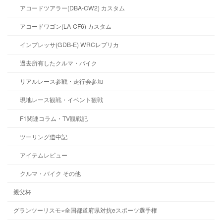
アコードツアラー(DBA-CW2) カスタム
アコードワゴン(LA-CF6) カスタム
インプレッサ(GDB-E) WRCレプリカ
過去所有したクルマ・バイク
リアルレース参戦・走行会参加
現地レース観戦・イベント観戦
F1関連コラム・TV観戦記
ツーリング道中記
アイテムレビュー
クルマ・バイク その他
親父杯
グランツーリスモ×全国都道府県対抗eスポーツ選手権