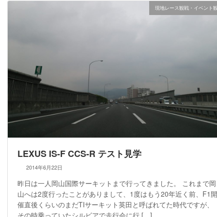
現地レース観戦・イベント
LEXUS IS-F CCS-R テスト見学
2014年6月22日
昨日は一人岡山国際サーキットまで行ってきました。 これまで岡
山へは2度行ったことがありまして、1度はもう20年近く前、F1
催直後くらいのまだTIサーキット英田と呼ばれてた時代ですが、
その時乗っていたシルビアで走行会に行 […]