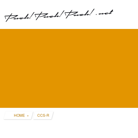
コ
ナ
ン
ビ
テ
ゲ
ン
ー
ツ
シ
へ
ョ
ス
ン
キ
に
ッ
移
プ
動
HOME
CCS-R