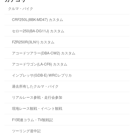
クルマ・バイク
CRF250L(8BK-MD47) カスタム
セロー250(BA-DG11J) カスタム
FZR250R(3LN1) カスタム
アコードツアラー(DBA-CW2) カスタム
アコードワゴン(LA-CF6) カスタム
インプレッサ(GDB-E) WRCレプリカ
過去所有したクルマ・バイク
リアルレース参戦・走行会参加
現地レース観戦・イベント観戦
F1関連コラム・TV観戦記
ツーリング道中記