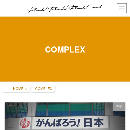
コ
ナ
ン
ビ
テ
ゲ
ン
ー
ツ
シ
へ
ョ
ス
ン
キ
に
COMPLEX
ッ
移
プ
動
HOME
COMPLEX
音楽