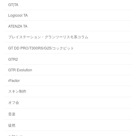
GT|TA
Logicool TA
ATENZA TA
プレイステーション・グランツーリスモ系コラム
GT DD PRO/T300RS/G25/コックピット
GTR2
GTR Evolution
rFactor
スキン制作
オフ会
音楽
徒然