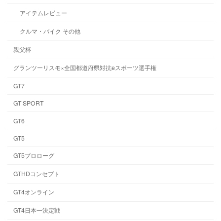
アイテムレビュー
クルマ・バイク その他
親父杯
グランツーリスモ×全国都道府県対抗eスポーツ選手権
GT7
GT SPORT
GT6
GT5
GT5プロローグ
GTHDコンセプト
GT4オンライン
GT4日本一決定戦