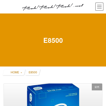
コ
ナ
ン
ビ
テ
ゲ
ン
ー
ツ
シ
へ
ョ
ス
ン
キ
に
E8500
ッ
移
プ
動
HOME
E8500
徒然