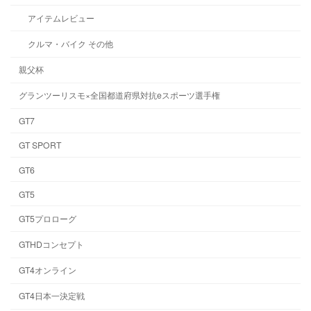
アイテムレビュー
クルマ・バイク その他
親父杯
グランツーリスモ×全国都道府県対抗eスポーツ選手権
GT7
GT SPORT
GT6
GT5
GT5プロローグ
GTHDコンセプト
GT4オンライン
GT4日本一決定戦