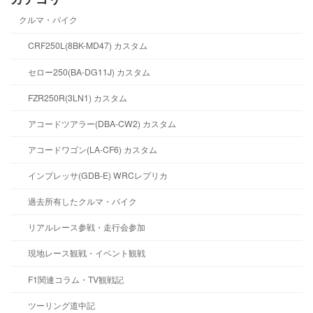
クルマ・バイク
CRF250L(8BK-MD47) カスタム
セロー250(BA-DG11J) カスタム
FZR250R(3LN1) カスタム
アコードツアラー(DBA-CW2) カスタム
アコードワゴン(LA-CF6) カスタム
インプレッサ(GDB-E) WRCレプリカ
過去所有したクルマ・バイク
リアルレース参戦・走行会参加
現地レース観戦・イベント観戦
F1関連コラム・TV観戦記
ツーリング道中記