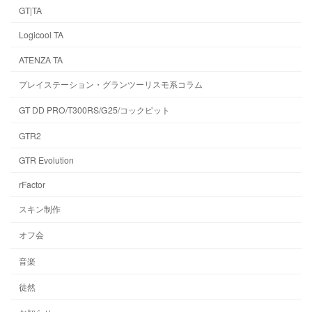
GT|TA
Logicool TA
ATENZA TA
プレイステーション・グランツーリスモ系コラム
GT DD PRO/T300RS/G25/コックピット
GTR2
GTR Evolution
rFactor
スキン制作
オフ会
音楽
徒然