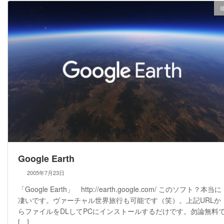
Google Earth
2005年7月23日
「Google Earth」 http://earth.google.com/ このソフト？本当に
凄いです。ヴァーチャル世界旅行も可能です（笑）。上記URLか
らファイルをDLしてPCにインストールするだけです。勿論無料
[…]