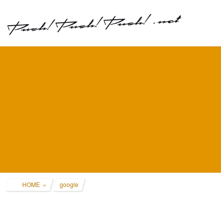
コ
ナ
ン
ビ
テ
ゲ
ン
ー
ツ
シ
へ
ョ
ス
ン
キ
に
ッ
移
プ
動
HOME
google