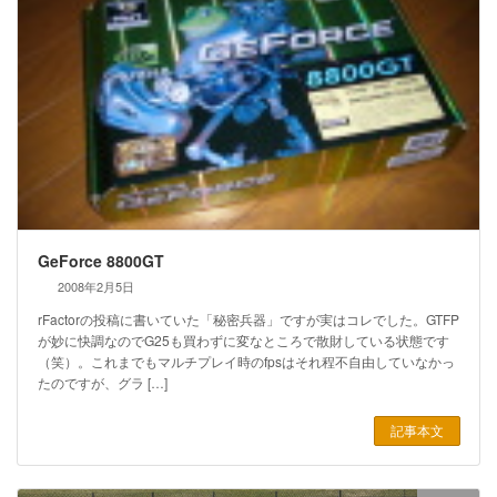
GeForce 8800GT
2008年2月5日
rFactorの投稿に書いていた「秘密兵器」ですが実はコレでした。GTFP
が妙に快調なのでG25も買わずに変なところで散財している状態です
（笑）。これまでもマルチプレイ時のfpsはそれ程不自由していなかっ
たのですが、グラ […]
記事本文