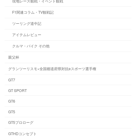
現地レース観戦・イベント観戦
F1関連コラム・TV観戦記
ツーリング道中記
アイテムレビュー
クルマ・バイク その他
親父杯
グランツーリスモ×全国都道府県対抗eスポーツ選手権
GT7
GT SPORT
GT6
GT5
GT5プロローグ
GTHDコンセプト