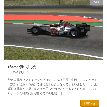
rFactor
rFactor買いました
2008年2月4日
皆さん風邪ひいてませんか？（笑）。私は不摂生生活（主にチャット
（笑））の煽りを受けて遂に風邪ひきとなってしまいました；；。土
曜日は薬飲んで早く寝ようと思ったのですが自室でうたた寝してしま
い、ヘンな時間に目が覚めてその後眠 […]
記事本文