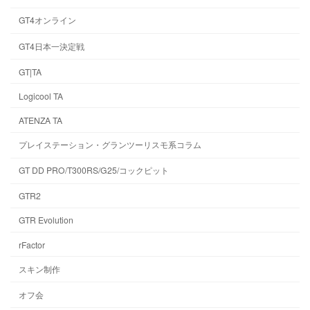
GT4オンライン
GT4日本一決定戦
GT|TA
Logicool TA
ATENZA TA
プレイステーション・グランツーリスモ系コラム
GT DD PRO/T300RS/G25/コックピット
GTR2
GTR Evolution
rFactor
スキン制作
オフ会