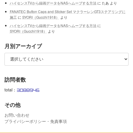
ハイセンスTVから録画データをNASへムーブする方法
に
たあ
より
FANATEC Button Caps and Sticker Set マクラーレンGT3ステアリングに
施工
に
SYORI（Gucchi1918）
より
ハイセンスTVから録画データをNASへムーブする方法
に
SYORI（Gucchi1918）
より
月別アーカイブ
訪問者数
total：
その他
お問い合わせ
プライバシーポリシー・免責事項