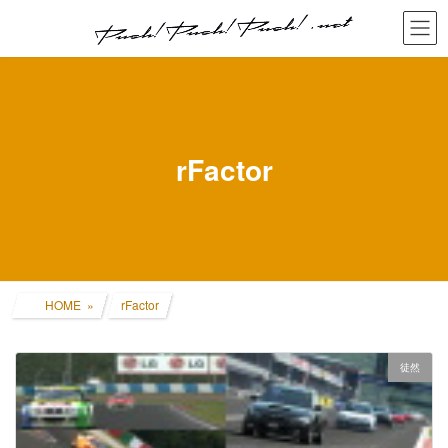
コ
ナ
ン
ビ
テ
ゲ
ン
ー
ツ
シ
へ
ョ
ス
ン
キ
に
rFactor
ッ
移
プ
動
HOME
rFactor
徒然