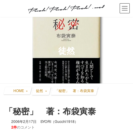
コ
ナ
ン
ビ
テ
ゲ
ン
ー
ツ
シ
へ
ョ
ス
ン
キ
に
徒然
ッ
移
プ
動
HOME
徒然
「秘密」 著：布袋寅泰
「秘密」 著：布袋寅泰
2006年2月17日
SYORI（Gucchi1918）
2件
のコメント