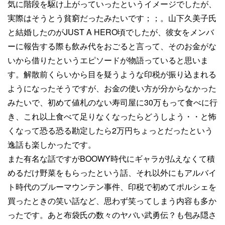
気に階段を駆け上がっていったというイメージでしたが、
実際はそうとう貧窮だったみたいです；；。山下久美子氏
と結婚したのがJUST A HERO頃でしたが、彼女をメンバ
ーに報告する際も飲み代をおごると言って、そのお金がな
いから借りたというエピソードが物語っていると思いま
す。解散前くらいから目を疑うような印税が振り込まれる
ようになったそうですが、お金の使い方が分からなかった
みたいで、初めて値札のない寿司屋に30万もって食べに行
き、これ以上食べて足りなくなったらどうしよう・・と怖
くなって恐る恐る勘定したら2万円ちょっとだったという
逸話も楽しかったです。
また有名な話ですがBOOWY時代にギャラが払えなくて積
めるだけ野菜をもらったという話、それ以外にもアルバイ
ト時代のブルーマウンテン事件、印税で初めてポルシェを
買ったときの笑い話など、思わず笑ってしまう内容も多か
ったです。あと布袋氏の数々のヤバい武勇伝？も包み隠さ