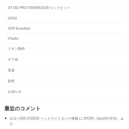
GT DD PRO/T300RS/G25/コックピット
GTR2
GTR Evolution
rFactor
スキン制作
オフ会
音楽
徒然
お知らせ
最近のコメント
セロー250 XT250X ヘッドライトカバー移植
に
SYORI（Gucchi1918）
よ
り