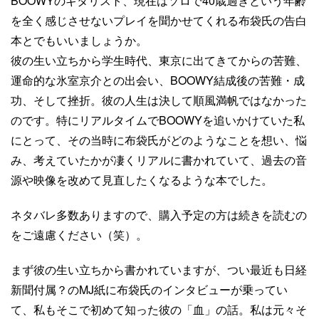
BOOWYのギタリスト、現在はソロで40歳過ぎという年齢
を全く感じさせないプレイを聞かせてくれる布袋氏の告白
本とでもいいましょうか。
彼の生い立ちから学生時代、東京に出てきてからの苦難、
運命的な氷室京介との出会い、BOOWY結成後の苦難・成
功、そして挫折。彼の人生は決して順風満帆ではなかった
のです。特にリアルタイムでBOOWYを追いかけていた私
にとって、その当時に布袋氏がどのようなことを想い、悩
み、考えていたかが凄くリアルに書かれていて、過去の音
源や映像を改めて見直したくなるような本でした。
ネタバレ多数ありますので、購入予定の方は続きを読むの
をご遠慮ください（笑）。
まず彼の生い立ちから書かれていますが、つい最近も日経
新聞付属？のMJ紙に布袋氏のインタビューが乗ってい
て、私もそこで初めて知った彼の「血」の話。私は元々そ