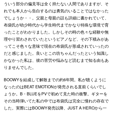
ういう部分の偏見等は全く持たない人間でありますが、そ
れでも本人から告白するのは勇気のいることではなかった
でしょうか・・。父親と母親の話も詳細に書かれていて、
布袋氏が幼少時代から学生時代までかなり特殊な環境で育
ったことがわかりました。しかしその時の色々な経験や無
理やり習わされていたというピアノなど、その下積みがあ
ってこそ色々な意味で現在の布袋氏が形成されていったの
だと感じました。良いとこの坊ちゃんだったという知識し
かなかった私は、彼の苦労や悩みなど読むまで知る由もあ
りませんでした。
BOOWYを結成して解散までの約6年間。私が聴くように
なったのはBEAT EMOTIONが発売される直前くらいでし
ょうか。B・BLUEをPVで初めて見た時の衝撃。ギターを
その当時弾いてた私の中では布袋氏は完全に憧れの存在で
した。実際にはBOOWY発売以降、JUST A HEROから一