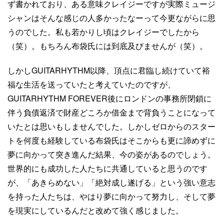
ず書かれており、ある意味クレイジーですが実際ミュージ
シャンはそんな感じの人多かったなーって今更ながらに思
うのでした。私も若かりし頃はクレイジーでしたから
（笑）。もちろん布袋氏には到底及びませんが（笑）。
しかしGUITARHYTHM以降、頂点に君臨し続けていて裕
福な生活を送っていたと考えていたのですが、
GUITARHYTHM FOREVER後にロンドンの事務所閉鎖に
伴う負債返済で財産どころか借金まで背負うことになって
いたとは思いもしませんでした。しかしゼロからのスター
トを何度も経験している布袋氏はそこからも更に諦めずに
夢に向かって突き進んだ結果、今の姿があるのでしょう。
世界的にも成功した人たちに共通していると思うのです
が、「あきらめない」「絶対成し遂げる」という強い意志
を持った人たちは、やはり夢に向かって努力し、そして夢
を現実にしているんだと改めて強く感じました。