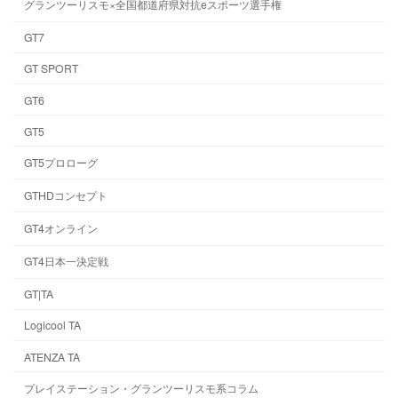
グランツーリスモ×全国都道府県対抗eスポーツ選手権
GT7
GT SPORT
GT6
GT5
GT5プロローグ
GTHDコンセプト
GT4オンライン
GT4日本一決定戦
GT|TA
Logicool TA
ATENZA TA
プレイステーション・グランツーリスモ系コラム