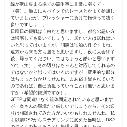
線が沢山集まる場での競争事に非常に弱くて・・
（笑）。過去にもバイクでのレースとかよく参加し
ていましたが、プレッシャーに負けて転倒って凄く
多いですし；；。
日曜日の観戦は自由だと思いますし、都合の悪い方
は帰宅しても良いでしょうし、居たい人は居ればい
いと思ってはいますが、問題は宿泊の件ですよね。
遠方から来る方も居ると思いますし、夜に大会終了
後、帰ってください、ではちょっと酷いと思います
ので（笑）、その辺りはちゃんと対応してくれるの
ではないかと思ってはいるのですが、費用的な部分
はちょっと分かりませんね。まあ宿手配されている
のであれば、自己負担っていうことは無いと思いま
すが（希望的観測ですが）。
GTFPは間違いなく筐体固定されていると思います
が、炎さんの環境だと厳しいでしょうから、その辺
りは相談されてみた方がいいかもしれませんね。私
も以前DS2からステアリングに変えた当時は、DS2
のタイムを超えることは無理と思いましたか