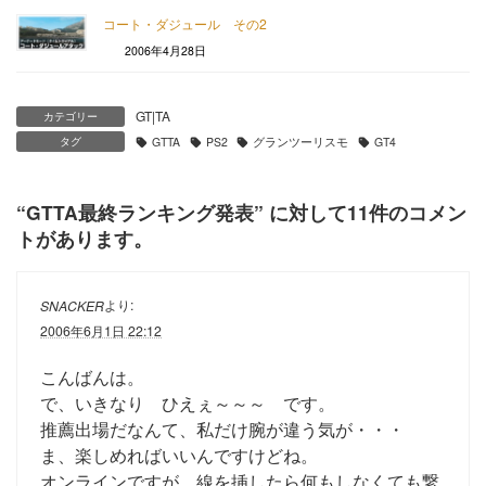
コート・ダジュール その2
2006年4月28日
GT|TA
カテゴリー
タグ
GTTA
PS2
グランツーリスモ
GT4
“
GTTA最終ランキング発表
” に対して11件のコメン
トがあります。
より:
SNACKER
2006年6月1日 22:12
こんばんは。
で、いきなり ひえぇ～～～ です。
推薦出場だなんて、私だけ腕が違う気が・・・
ま、楽しめればいいんですけどね。
オンラインですが、線を挿したら何もしなくても繋