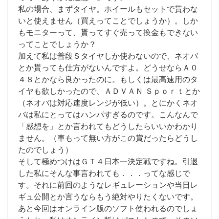
私の場合、まずタイヤ。ホイールもセットで貰わな
いと使えません（買えってことでしょうか）。しか
もモニターって、貰ってすぐ売って換金もできない
ってことでしょうか？
加えて私は普段Ｓタイヤしか使わないので、ネオバ
とか貰っても仕方がないんですよ。どうせならＡ０
４８とかなら良かったのに。もしくは最高速用のタ
イヤも欲しかったので、ＡＤＶＡＮ Ｓｐｏｒｔとか
（ネオバは対応速度レンジが低い）。とにかくネオ
バは私にとってはハンパすぎるのです。こんなんで
「感想を」とか言われてもどうしたらいいかわかり
ません。（車もって無い方がこの賞だったらどうし
たのでしょう）
そして極めつけはＧＴ４日本一決定戦ですね。引退
した私にそんな事言われても．．．ってな感じで
す。それに前回のようなレギュレーションや当日レ
ギュ公開とか言うならもう絶対やりたくないです。
あと今回はオンライン版のソフト使われるのでしょ