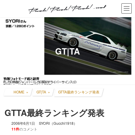
コ
ナ
ン
ビ
テ
ゲ
ン
ー
ツ
シ
へ
ョ
ス
ン
キ
に
GT|TA
ッ
移
プ
動
HOME
GT|TA
GTTA最終ランキング発表
GTTA最終ランキング発表
2006年6月1日
SYORI（Gucchi1918）
11件
のコメント