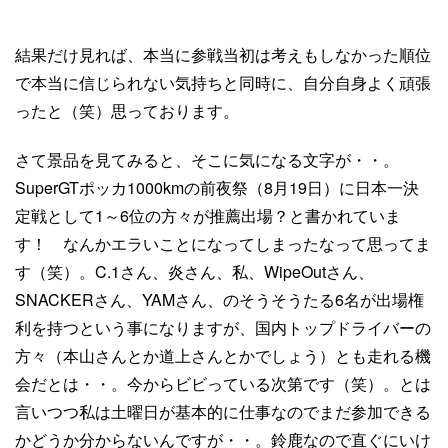
結果だけ見れば、本当に参戦当初は考えもしなかった順位
で本当に信じられない気持ちと同時に、自分自身よく頑張
ったと（笑）思っております。
さて景品を見てみると、そこに気になる文字が・・。
SuperGTポッカ1000kmの前夜祭（8月19日）に日本一決
定戦として1～6位の方々が推薦出場？と書かれていま
す！ なんかエラいことになってしまったなって思ってま
す（笑）。C.1さん、炎さん、私、WipeOutさん、
SNACKERさん、YAMさん、のそうそうたる6名が出場権
利を持つという事になりますが、国内トップドライバーの
方々（本山さんとか道上さんとかでしょう）とも走れる機
会だとは・・。今からビビっている次第です（笑）。とは
言いつつ私は土曜日が基本的に仕事なのでまだ参加できる
かどうか分からないんですが・・。鈴鹿なので直ぐにいけ