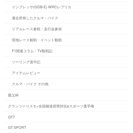
インプレッサ(GDB-E) WRCレプリカ
過去所有したクルマ・バイク
リアルレース参戦・走行会参加
現地レース観戦・イベント観戦
F1関連コラム・TV観戦記
ツーリング道中記
アイテムレビュー
クルマ・バイク その他
親父杯
グランツーリスモ×全国都道府県対抗eスポーツ選手権
GT7
GT SPORT