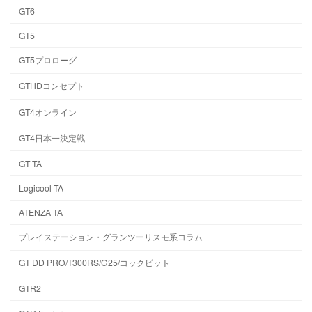
GT6
GT5
GT5プロローグ
GTHDコンセプト
GT4オンライン
GT4日本一決定戦
GT|TA
Logicool TA
ATENZA TA
プレイステーション・グランツーリスモ系コラム
GT DD PRO/T300RS/G25/コックピット
GTR2