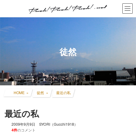
コ
ナ
ン
ビ
テ
ゲ
ン
ー
ツ
シ
へ
ョ
ス
ン
キ
に
徒然
ッ
移
プ
動
HOME
徒然
最近の私
最近の私
2009年9月9日
SYORI（Gucchi1918）
4件
のコメント