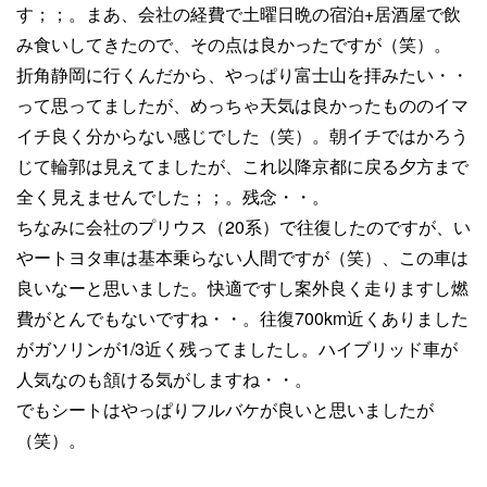
す；；。まあ、会社の経費で土曜日晩の宿泊+居酒屋で飲
み食いしてきたので、その点は良かったですが（笑）。
折角静岡に行くんだから、やっぱり富士山を拝みたい・・
って思ってましたが、めっちゃ天気は良かったもののイマ
イチ良く分からない感じでした（笑）。朝イチではかろう
じて輪郭は見えてましたが、これ以降京都に戻る夕方まで
全く見えませんでした；；。残念・・。
ちなみに会社のプリウス（20系）で往復したのですが、い
やートヨタ車は基本乗らない人間ですが（笑）、この車は
良いなーと思いました。快適ですし案外良く走りますし燃
費がとんでもないですね・・。往復700km近くありました
がガソリンが1/3近く残ってましたし。ハイブリッド車が
人気なのも頷ける気がしますね・・。
でもシートはやっぱりフルバケが良いと思いましたが
（笑）。