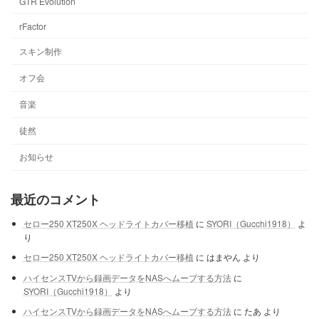
GTR Evolution
rFactor
スキン制作
オフ会
音楽
徒然
お知らせ
最近のコメント
セロー250 XT250X ヘッドライトカバー移植
に
SYORI（Gucchi1918）
よ
り
セロー250 XT250X ヘッドライトカバー移植
に
はまやん
より
ハイセンスTVから録画データをNASへムーブする方法
に
SYORI（Gucchi1918）
より
ハイセンスTVから録画データをNASへムーブする方法
に
たあ
より