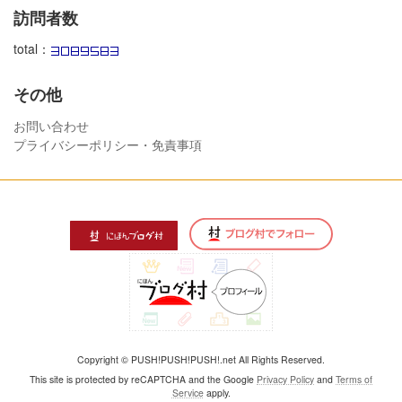
訪問者数
total：
その他
お問い合わせ
プライバシーポリシー・免責事項
Copyright © PUSH!PUSH!PUSH!.net All Rights Reserved.
This site is protected by reCAPTCHA and the Google
Privacy Policy
and
Terms of
Service
apply.