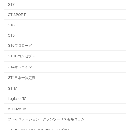
GT7
GT SPORT
GT6
GT5
GT5プロローグ
GTHDコンセプト
GT4オンライン
GT4日本一決定戦
GT|TA
Logicool TA
ATENZA TA
プレイステーション・グランツーリスモ系コラム
GT DD PRO/T300RS/G25/コックピット