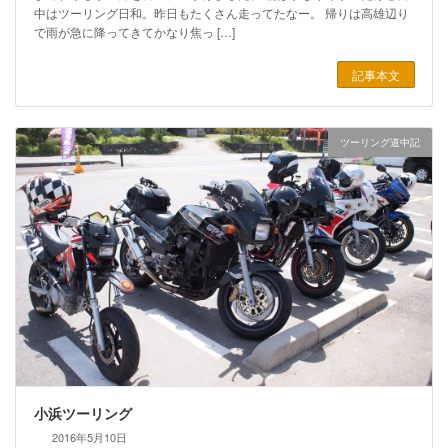
中はツーリング日和。昨日もたくさん走ってたなー。 帰りは高雄辺り
で雨が急に降ってきてかなり焦っ […]
記事本文
ツーリング道中記
小浜ツーリング
2016年5月10日