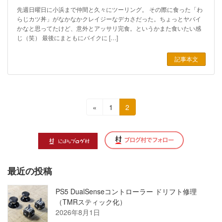
先週日曜日に小浜まで仲間と久々にツーリング。 その際に食った「わ
らじカツ丼」がなかなかクレイジーなデカさだった。ちょっとヤバイ
かなと思ってたけど、意外とアッサリ完食。というかまた食いたい感
じ（笑） 最後にまともにバイクに […]
記事本文
投
固
固
«
1
2
定
定
稿
ペ
ペ
の
ー
ー
ジ
ジ
ペ
最近の投稿
ー
ジ
PS5 DualSenseコントローラー ドリフト修理
（TMRスティック化）
送
2026年8月1日