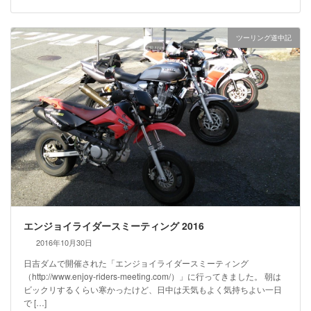
ツーリング道中記
エンジョイライダースミーティング 2016
2016年10月30日
日吉ダムで開催された「エンジョイライダースミーティング
（http://www.enjoy-riders-meeting.com/）」に行ってきました。 朝は
ビックリするくらい寒かったけど、日中は天気もよく気持ちよい一日
で […]