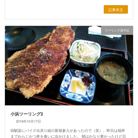
記事本文
ツーリング道中記
小浜ツーリング2
2016年10月17日
幼馴染にバイク出戻り組の新規参入があったので（笑）、昨日は福井
までわらじかつ丼を食いに出かけました。 朝はかなり寒かったけど日