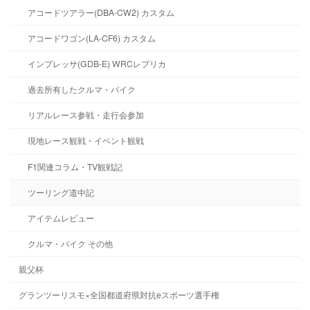
アコードツアラー(DBA-CW2) カスタム
アコードワゴン(LA-CF6) カスタム
インプレッサ(GDB-E) WRCレプリカ
過去所有したクルマ・バイク
リアルレース参戦・走行会参加
現地レース観戦・イベント観戦
F1関連コラム・TV観戦記
ツーリング道中記
アイテムレビュー
クルマ・バイク その他
親父杯
グランツーリスモ×全国都道府県対抗eスポーツ選手権