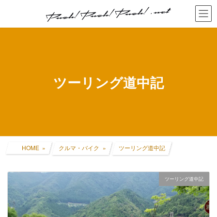
コ
ナ
ン
ビ
テ
ゲ
ン
ー
ツ
シ
へ
ョ
ス
ン
キ
に
ツーリング道中記
ッ
移
プ
動
HOME
クルマ・バイク
ツーリング道中記
ツーリング道中記