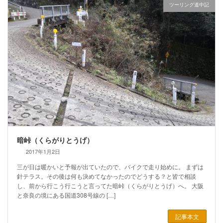
ツーリング道中記
暗峠（くらがりとうげ）
2017年1月2日
三が日は暖かいと予報が出ていたので、バイクで走り始めに。 まずは
針テラス。その後は何も決めてなかったのでどうする？と皆で相談
し、前から行こう行こうと言ってた暗峠（くらがりとうげ）へ。 大阪
と奈良の境にある国道308号線の […]
記事本文