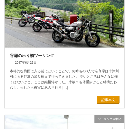
谷瀬の吊り橋ツーリング
2017年6月26日
本格的な梅雨に入る前にということで、何時もの3人で奈良県は十津川
村にある谷瀬の吊り橋まで行ってきました。 高いところはそんなに怖
くはないけど、ここは結構怖かった。床板？も体重掛けると結構たわ
むし、折れたら確実にあの世行き […]
記事本文
ツーリング道中記