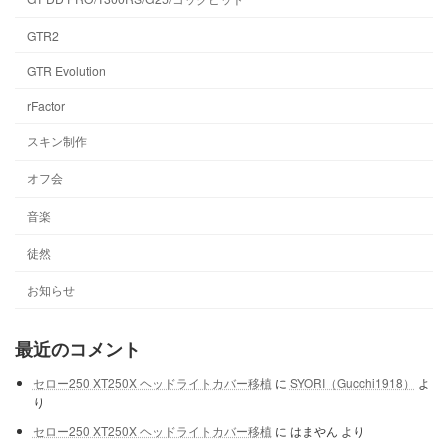
GTR2
GTR Evolution
rFactor
スキン制作
オフ会
音楽
徒然
お知らせ
最近のコメント
セロー250 XT250X ヘッドライトカバー移植
に
SYORI（Gucchi1918）
よ
り
セロー250 XT250X ヘッドライトカバー移植
に
はまやん
より