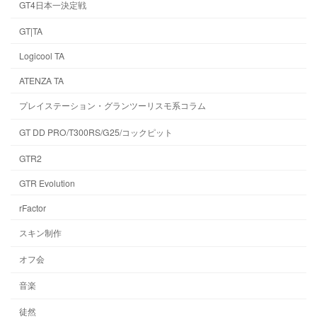
GT4日本一決定戦
GT|TA
Logicool TA
ATENZA TA
プレイステーション・グランツーリスモ系コラム
GT DD PRO/T300RS/G25/コックピット
GTR2
GTR Evolution
rFactor
スキン制作
オフ会
音楽
徒然