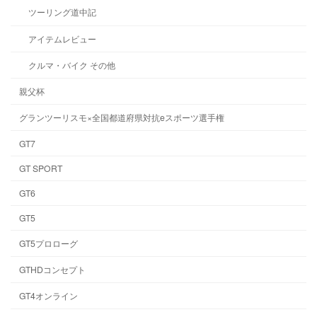
ツーリング道中記
アイテムレビュー
クルマ・バイク その他
親父杯
グランツーリスモ×全国都道府県対抗eスポーツ選手権
GT7
GT SPORT
GT6
GT5
GT5プロローグ
GTHDコンセプト
GT4オンライン