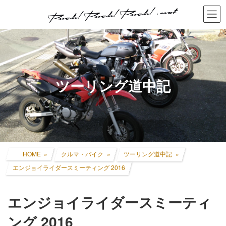
コ
ナ
ン
ビ
テ
ゲ
ン
ー
ツ
シ
へ
ョ
ス
ン
キ
に
ツーリング道中記
ッ
移
プ
動
HOME
クルマ・バイク
ツーリング道中記
エンジョイライダースミーティング 2016
エンジョイライダースミーティ
ング 2016