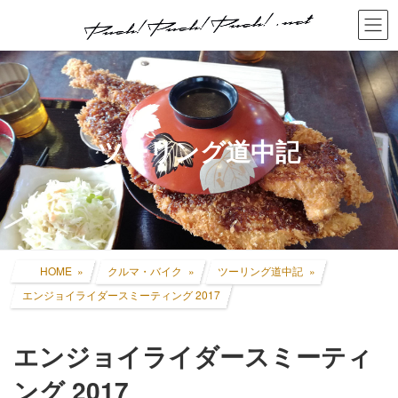
コ
ナ
ン
ビ
テ
ゲ
ン
ー
ツ
シ
へ
ョ
ス
ン
キ
に
ツーリング道中記
ッ
移
プ
動
HOME
クルマ・バイク
ツーリング道中記
エンジョイライダースミーティング 2017
エンジョイライダースミーティ
ング 2017