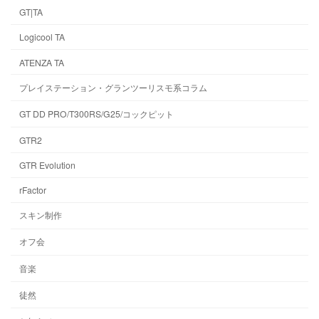
GT|TA
Logicool TA
ATENZA TA
プレイステーション・グランツーリスモ系コラム
GT DD PRO/T300RS/G25/コックピット
GTR2
GTR Evolution
rFactor
スキン制作
オフ会
音楽
徒然