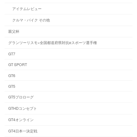
アイテムレビュー
クルマ・バイク その他
親父杯
グランツーリスモ×全国都道府県対抗eスポーツ選手権
GT7
GT SPORT
GT6
GT5
GT5プロローグ
GTHDコンセプト
GT4オンライン
GT4日本一決定戦