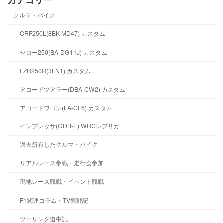
クルマ・バイク
CRF250L(8BK-MD47) カスタム
セロー250(BA-DG11J) カスタム
FZR250R(3LN1) カスタム
アコードツアラー(DBA-CW2) カスタム
アコードワゴン(LA-CF6) カスタム
インプレッサ(GDB-E) WRCレプリカ
過去所有したクルマ・バイク
リアルレース参戦・走行会参加
現地レース観戦・イベント観戦
F1関連コラム・TV観戦記
ツーリング道中記