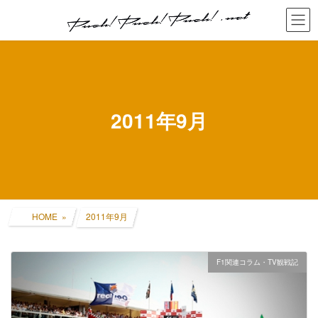
コ
ナ
ン
ビ
テ
ゲ
ン
ー
ツ
シ
へ
ョ
ス
ン
キ
に
2011年9月
ッ
移
プ
動
HOME
2011年9月
F1関連コラム・TV観戦記