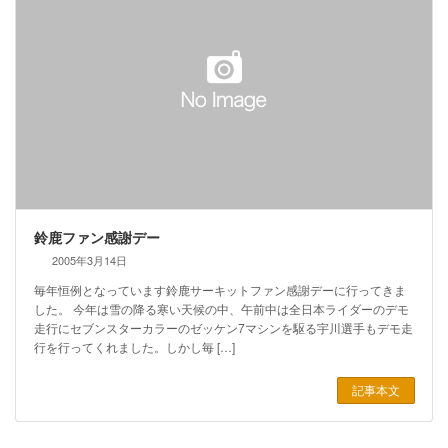
鈴鹿ファン感謝デー
2005年3月14日
毎年恒例となっています鈴鹿サーキットファン感謝デーに行ってきま
した。 今年は雪の降る寒い天候の中、午前中は全日本ライダーのデモ
走行にセブンスターカラーのゼッケン7マシンを駆る宇川選手もデモ走
行を行ってくれました。しかし毎 […]
記事本文