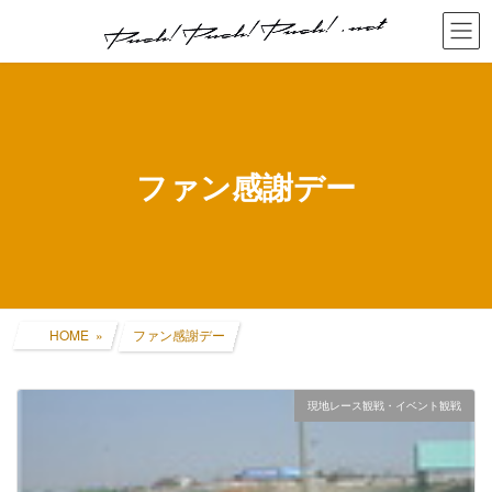
コ
ナ
ン
ビ
テ
ゲ
ン
ー
ツ
シ
へ
ョ
ス
ン
キ
に
ファン感謝デー
ッ
移
プ
動
HOME
ファン感謝デー
現地レース観戦・イベント観戦