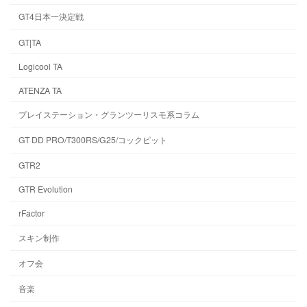
GT4日本一決定戦
GT|TA
Logicool TA
ATENZA TA
プレイステーション・グランツーリスモ系コラム
GT DD PRO/T300RS/G25/コックピット
GTR2
GTR Evolution
rFactor
スキン制作
オフ会
音楽