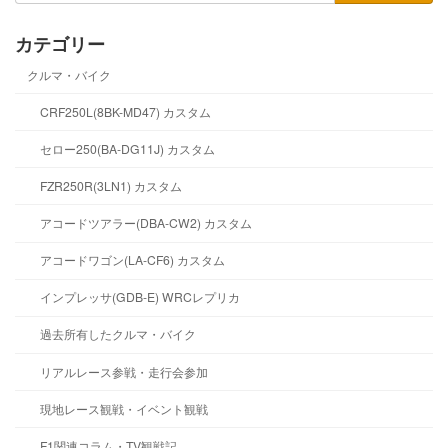
カテゴリー
クルマ・バイク
CRF250L(8BK-MD47) カスタム
セロー250(BA-DG11J) カスタム
FZR250R(3LN1) カスタム
アコードツアラー(DBA-CW2) カスタム
アコードワゴン(LA-CF6) カスタム
インプレッサ(GDB-E) WRCレプリカ
過去所有したクルマ・バイク
リアルレース参戦・走行会参加
現地レース観戦・イベント観戦
F1関連コラム・TV観戦記