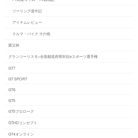
ツーリング道中記
アイテムレビュー
クルマ・バイク その他
親父杯
グランツーリスモ×全国都道府県対抗eスポーツ選手権
GT7
GT SPORT
GT6
GT5
GT5プロローグ
GTHDコンセプト
GT4オンライン