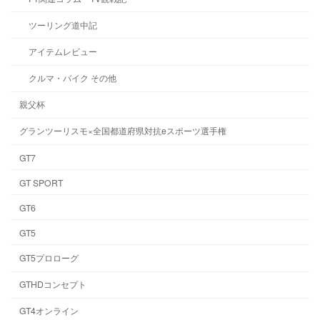
ツーリング道中記
アイテムレビュー
クルマ・バイク その他
親父杯
グランツーリスモ×全国都道府県対抗eスポーツ選手権
GT7
GT SPORT
GT6
GT5
GT5プロローグ
GTHDコンセプト
GT4オンライン