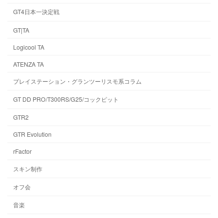
GT4日本一決定戦
GT|TA
Logicool TA
ATENZA TA
プレイステーション・グランツーリスモ系コラム
GT DD PRO/T300RS/G25/コックピット
GTR2
GTR Evolution
rFactor
スキン制作
オフ会
音楽