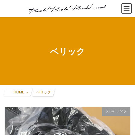
コ
ナ
ン
ビ
テ
ゲ
ン
ー
ツ
シ
へ
ョ
ス
ン
キ
に
ベリック
ッ
移
プ
動
HOME
ベリック
クルマ・バイク