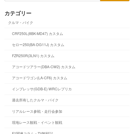
カテゴリー
クルマ・バイク
CRF250L(8BK-MD47) カスタム
セロー250(BA-DG11J) カスタム
FZR250R(3LN1) カスタム
アコードツアラー(DBA-CW2) カスタム
アコードワゴン(LA-CF6) カスタム
インプレッサ(GDB-E) WRCレプリカ
過去所有したクルマ・バイク
リアルレース参戦・走行会参加
現地レース観戦・イベント観戦
F1関連コラム・TV観戦記