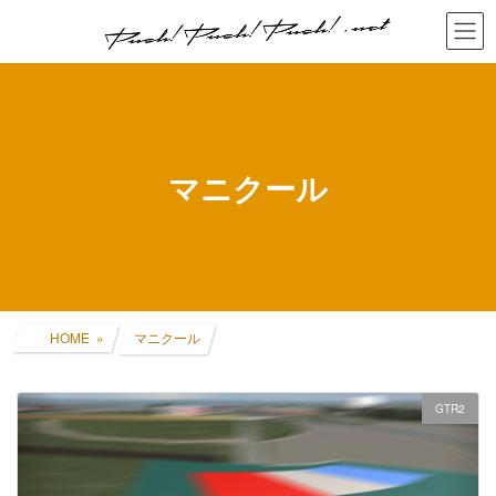
コ
ナ
ン
ビ
テ
ゲ
ン
ー
ツ
シ
へ
ョ
ス
ン
キ
に
マニクール
ッ
移
プ
動
HOME
マニクール
GTR2