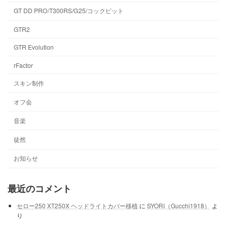
GT DD PRO/T300RS/G25/コックピット
GTR2
GTR Evolution
rFactor
スキン制作
オフ会
音楽
徒然
お知らせ
最近のコメント
セロー250 XT250X ヘッドライトカバー移植
に
SYORI（Gucchi1918）
よ
り