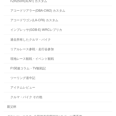
FZR250R(3LN1) カスタム
アコードツアラー(DBA-CW2) カスタム
アコードワゴン(LA-CF6) カスタム
インプレッサ(GDB-E) WRCレプリカ
過去所有したクルマ・バイク
リアルレース参戦・走行会参加
現地レース観戦・イベント観戦
F1関連コラム・TV観戦記
ツーリング道中記
アイテムレビュー
クルマ・バイク その他
親父杯