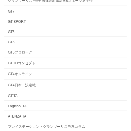
グランツーリスモ×全国都道府県対抗eスポーツ選手権
GT7
GT SPORT
GT6
GT5
GT5プロローグ
GTHDコンセプト
GT4オンライン
GT4日本一決定戦
GT|TA
Logicool TA
ATENZA TA
プレイステーション・グランツーリスモ系コラム