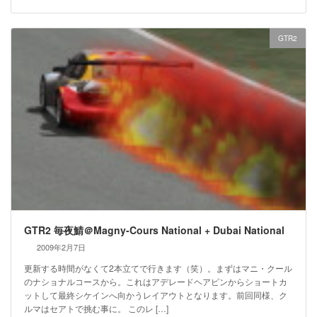
GTR2
GTR2 毎夜鯖＠Magny-Cours National + Dubai National
2009年2月7日
更新する時間がなくて2本立てで行きます（笑）。まずはマニ・クール
のナショナルコースから。これはアデレードヘアピンからショートカ
ットして最終シケインへ向かうレイアウトとなります。前回同様、ク
ルマはセアトで挑む事に。 このレ […]