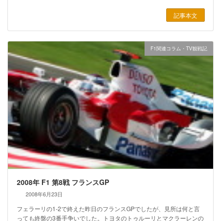
記事本文
F1関連コラム・TV観戦記
2008年 F1 第8戦 フランスGP
2008年6月23日
フェラーリの1-2で終えた昨日のフランスGPでしたが、見所は何と言
っても終盤の3番手争いでした。トヨタのトゥルーリとマクラーレンの