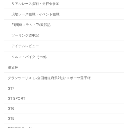
リアルレース参戦・走行会参加
現地レース観戦・イベント観戦
F1関連コラム・TV観戦記
ツーリング道中記
アイテムレビュー
クルマ・バイク その他
親父杯
グランツーリスモ×全国都道府県対抗eスポーツ選手権
GT7
GT SPORT
GT6
GT5