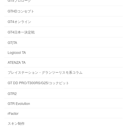
GT5プロローグ
GTHDコンセプト
GT4オンライン
GT4日本一決定戦
GT|TA
Logicool TA
ATENZA TA
プレイステーション・グランツーリスモ系コラム
GT DD PRO/T300RS/G25/コックピット
GTR2
GTR Evolution
rFactor
スキン制作