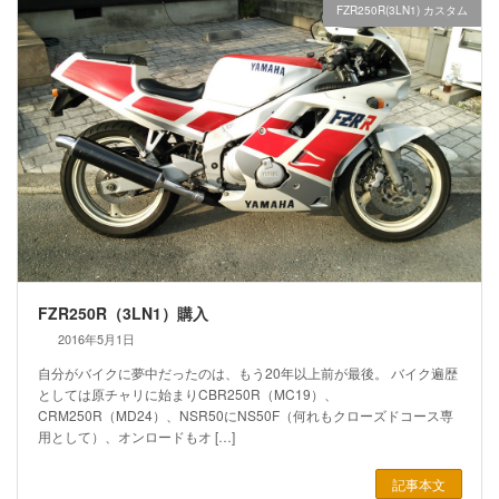
FZR250R(3LN1) カスタム
FZR250R（3LN1）購入
2016年5月1日
自分がバイクに夢中だったのは、もう20年以上前が最後。 バイク遍歴
としては原チャリに始まりCBR250R（MC19）、
CRM250R（MD24）、NSR50にNS50F（何れもクローズドコース専
用として）、オンロードもオ […]
記事本文