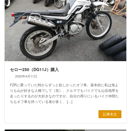
セロー250（DG11J）購入
2020年4月11日
FZRに乗っていた時からずっと欲しかったオフ車。基本的に私は海よ
りも山が好きな人種でして（笑）、クルマでもバイクでも山岳地帯を
走ったりするのが大好きなのですが、自分の周りにいるバイク仲間た
ちもオフ車を持っている者が多く、 […]
記事本文