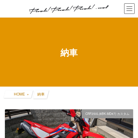
コ
ナ
ン
ビ
テ
ゲ
ン
ー
ツ
シ
へ
ョ
ス
ン
キ
に
納車
ッ
移
プ
動
HOME
納車
CRF250L(8BK-MD47) カスタム