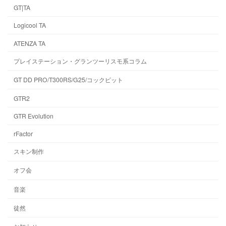
GT|TA
Logicool TA
ATENZA TA
プレイステーション・グランツーリスモ系コラム
GT DD PRO/T300RS/G25/コックピット
GTR2
GTR Evolution
rFactor
スキン制作
オフ会
音楽
徒然