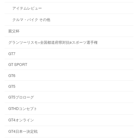
アイテムレビュー
クルマ・バイク その他
親父杯
グランツーリスモ×全国都道府県対抗eスポーツ選手権
GT7
GT SPORT
GT6
GT5
GT5プロローグ
GTHDコンセプト
GT4オンライン
GT4日本一決定戦