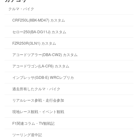
クルマ・バイク
CRF250L(8BK-MD47) カスタム
セロー250(BA-DG11J) カスタム
FZR250R(3LN1) カスタム
アコードツアラー(DBA-CW2) カスタム
アコードワゴン(LA-CF6) カスタム
インプレッサ(GDB-E) WRCレプリカ
過去所有したクルマ・バイク
リアルレース参戦・走行会参加
現地レース観戦・イベント観戦
F1関連コラム・TV観戦記
ツーリング道中記