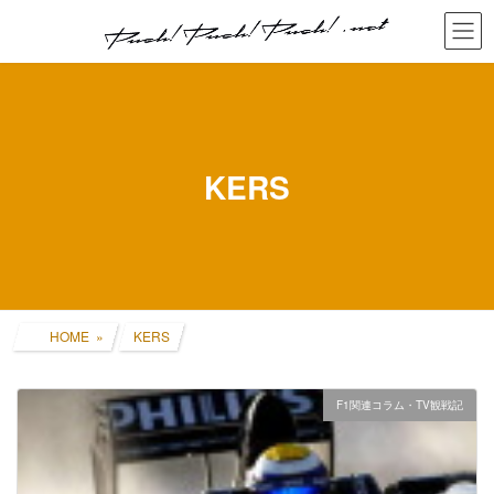
コ
ナ
ン
ビ
テ
ゲ
ン
ー
ツ
シ
へ
ョ
ス
ン
キ
に
KERS
ッ
移
プ
動
HOME
KERS
F1関連コラム・TV観戦記