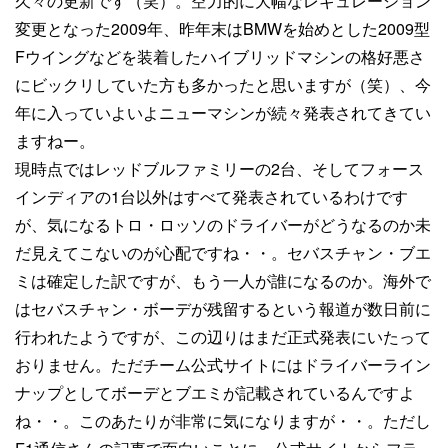
久々の更新です（笑）。空力的に大幅なレギュレーション
変更となった2009年、昨年末はBMWを始めとした2009型
Fウイングなどを装着したハイブリッドマシンの格好悪さ
にビックリしていた方も多かったと思いますが（笑）、今
年に入っていよいよニューマシンが続々発表されてきてい
ますねー。
現時点ではレッドブルファミリーの2台、そしてフォース
インディアの1台以外はすべて発表されているわけです
が、気になるトロ・ロッソのドライバーがどうなるのか未
だ見えてこないのが心配ですね・・。セバスチャン・ブエ
ミは確定した訳ですが、もう一人が誰になるのか。海外で
はセバスチャン・ボーデが残留するという報道が数日前に
行われたようですが、この辺りはまだ正式発表にいたって
おりません。ただチーム公式サイトにはドライバーライン
ナップとしてボーデとブエミが記載されているんですよ
ね・・。このあたりが非常に気になりますが・・。ただし