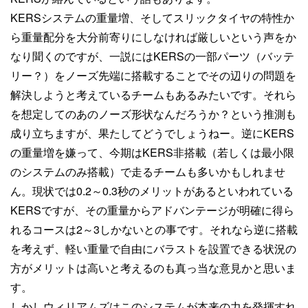
KERSシステムの重量増、そしてスリックタイヤの特性か
ら重量配分を大分前寄りにしなければ厳しいという声をか
なり聞くのですが、一説にはKERSの一部パーツ（バッテ
リー？）をノーズ先端に搭載することでその辺りの問題を
解決しようと考えているチームもあるみたいです。それら
を想定してのあのノーズ形状なんだろうか？という推測も
成り立ちますが、果たしてどうでしょうねー。逆にKERS
の重量増を嫌って、今期はKERS非搭載（若しくは最小限
のシステムのみ搭載）で走るチームも多いかもしれませ
ん。現状では0.2～0.3秒のメリットがあるといわれている
KERSですが、その重量からアドバンテージが明確に得ら
れるコースは2～3しかないとの事です。それなら逆に搭載
を考えず、軽い重量で自由にバラストを設置できる状況の
方がメリットは高いと考えるのも真っ当な意見かと思いま
す。
しかしウィリアムズはこのシステムが本来の力を発揮すれ