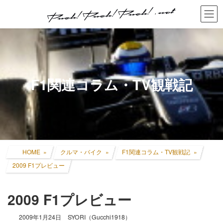
コ
ナ
ン
ビ
テ
ゲ
ン
ー
ツ
シ
へ
ョ
ス
ン
キ
に
F1関連コラム・TV観戦記
ッ
移
プ
動
HOME
クルマ・バイク
F1関連コラム・TV観戦記
2009 F1プレビュー
2009 F1プレビュー
2009年1月24日
SYORI（Gucchi1918）