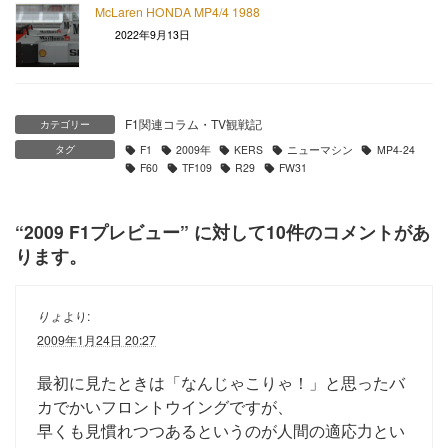
McLaren HONDA MP4/4 1988
2022年9月13日
F1関連コラム・TV観戦記
カテゴリー
タグ
F1
2009年
KERS
ニューマシン
MP4-24
F60
TF109
R29
FW31
“
2009 F1プレビュー
” に対して10件のコメントがあ
ります。
りょ
より:
2009年1月24日 20:27
最初に見たときは「なんじゃこりゃ！」と思ったバ
カでかいフロントウイングですが、
早くも見慣れつつあるというのが人間の適応力とい