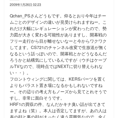
2009年1月26日 02:23
Qchan_PSさんどうもです。仰るとおり今年はチー
ムごとのデザインの違いが見受けられますねー。こ
れだけ大幅にレギュレーションが変わったので、勢
力図が大きく変わる可能性がありますし、開幕戦の
フリー走行から目が離せないなーと今からワクワク
してます。CS721のチャンネル改変で生放送が無く
なるという話っぽいので、開幕戦とかどうなるんだ
ろうかと結構気にしているんですが（ウチはケーブ
ルTVなので、現時点ではNEXTに切り替えられな
い・・）。
フロントウィングに関しては、KERSパーツを置く
よりもバラスト置き場になるかもしれないですね
ー。その辺りの考え方もノーズから見てとれそうで
すし、非常に面白そうです。
HRF1の買収の件、なんだかキナ臭い話が出てきて
ますよね（笑）。本人は否定してますが、あの人は
表の顔と裏の顔がまったく違う雰囲気なので、全く