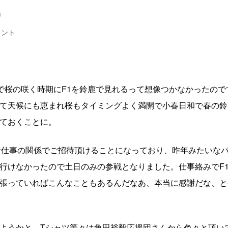
）
メント
で桜の咲く時期にF1を鈴鹿で見れるって想像つかなかったので
て天候にも恵まれ桜もタイミングよく満開で小春日和で春の鈴
ておくことに。
お仕事の関係でご招待頂けることになっており、昨年みたいな
行けなかったので土日のみの参戦となりました。仕事絡みでF
張っていればこんなこともあるんだなあ、本当に感謝だな、と
ようかと。Tシャツ等々は角田裕毅応援団さんから色々と頂い