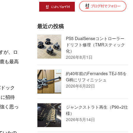
最近の投稿
PS5 DualSenseコントローラー
ドリフト修理（TMRスティック
化）
すが、ロ
2026年8月1日
鹿も最高
約40年前のFernandes TEJ-55を
G柄にリフィニッシュ
2026年6月22日
パドック
1に招待
強く思っ
ジャンクストラト再生（P90×2仕
様）
2026年5月14日
ていたの