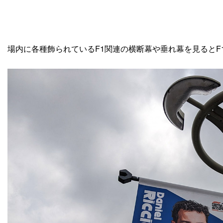
場内に各種飾られているF1関連の横断幕や垂れ幕を見ると