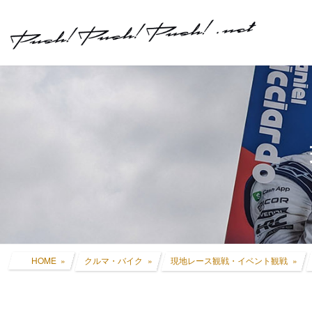
コ
ナ
ン
ビ
テ
ゲ
ン
ー
ツ
シ
へ
ョ
ス
ン
キ
に
ッ
移
プ
動
HOME
クルマ・バイク
現地レース観戦・イベント観戦