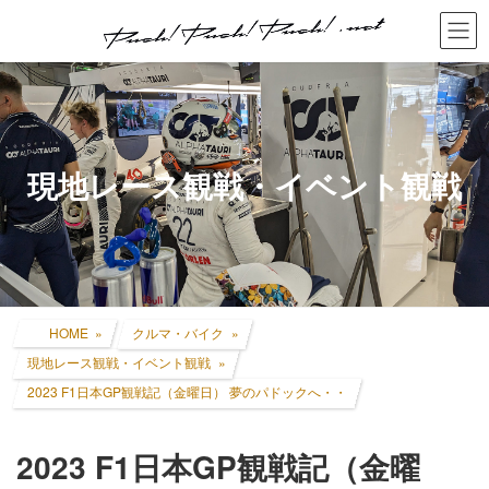
コ
ナ
ン
ビ
テ
ゲ
ン
ー
ツ
シ
へ
ョ
ス
ン
キ
に
現地レース観戦・イベント観戦
ッ
移
プ
動
HOME
クルマ・バイク
現地レース観戦・イベント観戦
2023 F1日本GP観戦記（金曜日） 夢のパドックへ・・
2023 F1日本GP観戦記（金曜