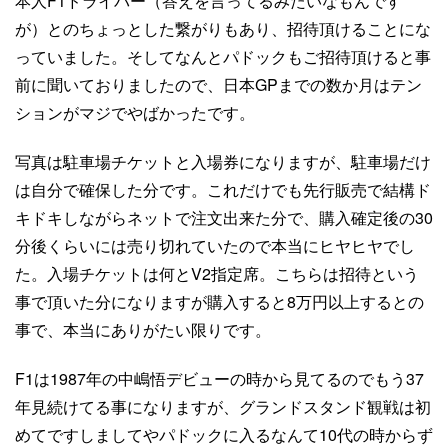
本人F1ドライバー（答えを言ってるみたいなもんです
が）とのちょっとした繋がりもあり、招待頂けることにな
っていました。そしてなんとパドックもご招待頂けると事
前に聞いておりましたので、日本GPまでの数か月はテン
ションがマジでやばかったです。
写真は駐車場チケットと入場券になりますが、駐車場だけ
は自分で確保した分です。これだけでも先行販売で結構ド
キドキしながらネットで注文出来た分で、購入確定後の30
分後くらいには売り切れていたので本当にヒヤヒヤでし
た。入場チケットは何とV2指定席。こちらは招待という
事で頂いた分になりますが購入すると8万円以上するとの
事で、本当にありがたい限りです。
F1は1987年の中嶋悟デビューの時から見てるのでもう37
年見続けてる事になりますが、グランドスタンド観戦は初
めてですしましてやパドックに入るなんて10代の時からず