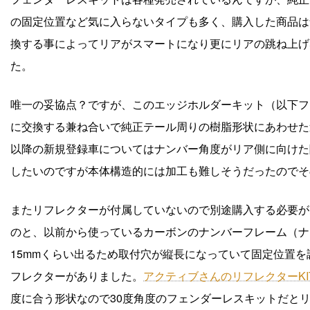
の固定位置など気に入らないタイプも多く、購入した商品は
換する事によってリアがスマートになり更にリアの跳ね上げ
た。
唯一の妥協点？ですが、このエッジホルダーキット（以下フ
に交換する兼ね合いで純正テール周りの樹脂形状にあわせた造
以降の新規登録車についてはナンバー角度がリア側に向けた
したいのですが本体構造的には加工も難しそうだったのでそ
またリフレクターが付属していないので別途購入する必要が
のと、以前から使っているカーボンのナンバーフレーム（ナ
15mmくらい出るため取付穴が縦長になっていて固定位置
フレクターがありました。
アクティブさんのリフレクターKIT T
度に合う形状なので30度角度のフェンダーレスキットだと