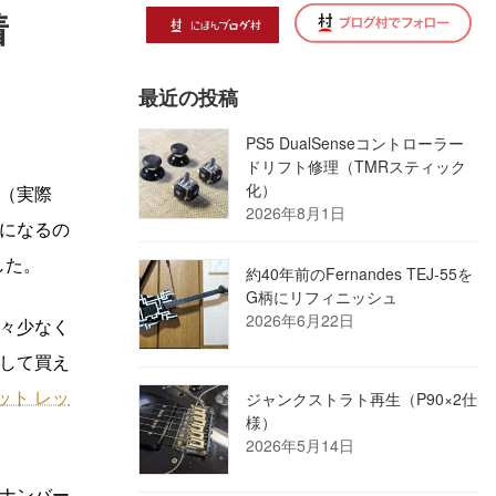
着
最近の投稿
PS5 DualSenseコントローラー
ドリフト修理（TMRスティック
化）
（実際
2026年8月1日
けになるの
した。
約40年前のFernandes TEJ-55を
G柄にリフィニッシュ
2026年6月22日
々少なく
して買え
ット レッ
ジャンクストラト再生（P90×2仕
様）
2026年5月14日
ナンバー