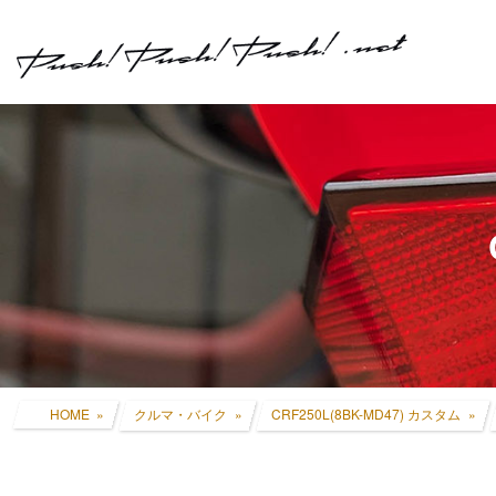
コ
ナ
ン
ビ
テ
ゲ
ン
ー
ツ
シ
へ
ョ
ス
ン
キ
に
ッ
移
プ
動
HOME
クルマ・バイク
CRF250L(8BK-MD47) カスタム