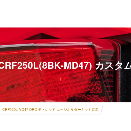
CRF250L(8BK-MD47) カスタ
CRF250L MD47 DRC モトレッド エッジホルダーキット装着