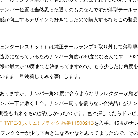
ナンバー位置は当然思った通りのものなんですが薄型テールラ
感が向上するデザインも好きでしたので購入するならこの製品
ェンダーレスキット）は純正テールランプを取り外して薄型専
形になっているためナンバー角度が30度となるんです。2021
際の最大が40度までと決まってますので、もう少しだけ角度
のまま一旦装着してみる事にします。
ありますが、ナンバー角30度に合うようなリフレクターが殆
ンバー下に敷く土台。ナンバー周りを覆わない合法品）がナン
を調整も出来るものが欲しかったのです。色々探してたらドンピ
YPE-3(スリム) ブラック 品番1150021B
を入手。45度のナ
リフレクターが少し下向きになるかなと思ってましたので、そ