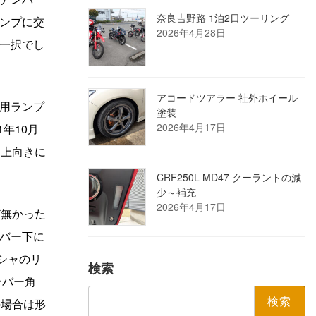
奈良吉野路 1泊2日ツーリング
ンプに交
2026年4月28日
一択でし
アコードツアラー 社外ホイール
用ランプ
塗装
2026年4月17日
年10月
を上向きに
CRF250L MD47 クーラントの減
少～補充
2026年4月17日
ど無かった
バー下に
シャのリ
検索
ンバー角
検
の場合は形
索: