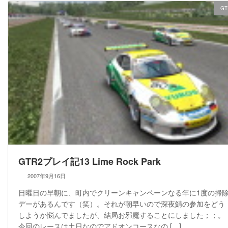
GT
GTR2プレイ記13 Lime Rock Park
2007年9月16日
日曜日の早朝に、町内でクリーンキャンペーンなる年に1度の掃
デーがあるんです（笑）。それが朝早いので深夜鯖の参加をどう
しようか悩んでましたが、結局お邪魔することにしました；；。
今回のレースは土日なのでアドオンコースなの […]