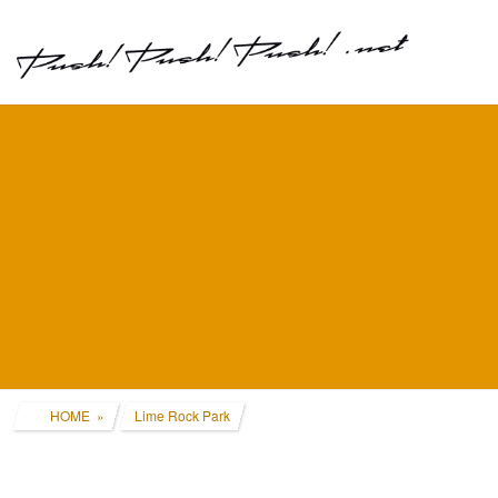
コ
ナ
ン
ビ
テ
ゲ
ン
ー
ツ
シ
へ
ョ
ス
ン
キ
に
ッ
移
プ
動
HOME
Lime Rock Park