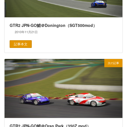
GTR2 JPN-GO鯖＠Donington（SGT500mod）
2010年11月21日
記事本文
次の記事
GTR2 JPN-GO鯖＠Oran Park（350Z mod）