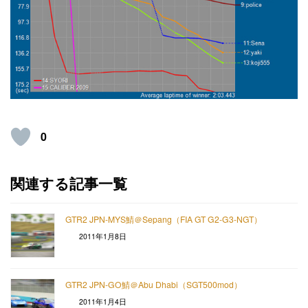
0
関連する記事一覧
GTR2 JPN-MYS鯖＠Sepang（FIA GT G2-G3-NGT）
2011年1月8日
GTR2 JPN-GO鯖＠Abu Dhabi（SGT500mod）
2011年1月4日