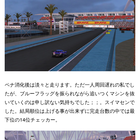
ペナ消化後は淡々と走ります。ただ一人周回遅れの私でし
たが、ブルーフラッグを振られながら追いつくマシンを抜
いていくのは申し訳ない気持ちでした；；。スイマセンで
した。結局順位は上げる事が出来ずに完走台数の中では最
下位の14位チェッカー。