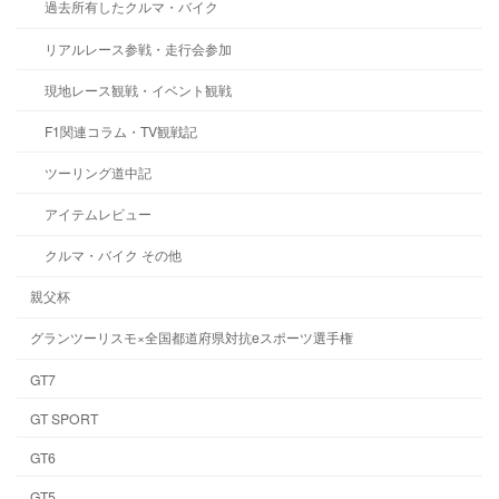
過去所有したクルマ・バイク
リアルレース参戦・走行会参加
現地レース観戦・イベント観戦
F1関連コラム・TV観戦記
ツーリング道中記
アイテムレビュー
クルマ・バイク その他
親父杯
グランツーリスモ×全国都道府県対抗eスポーツ選手権
GT7
GT SPORT
GT6
GT5