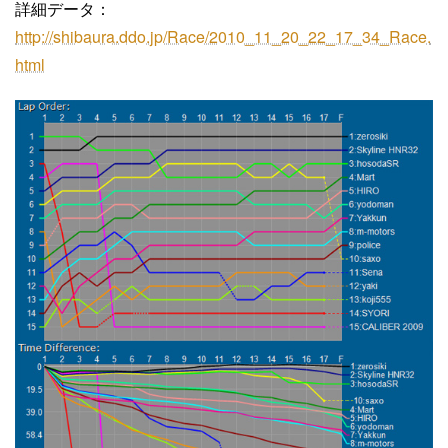
詳細データ：
http://shibaura.ddo.jp/Race/2010_11_20_22_17_34_Race.
html