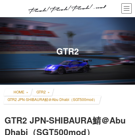
コ
ナ
ン
ビ
テ
ゲ
ン
ー
ツ
シ
へ
ョ
ス
ン
キ
に
GTR2
ッ
移
プ
動
HOME
GTR2
GTR2 JPN-SHIBAURA鯖＠Abu Dhabi（SGT500mod）
GTR2 JPN-SHIBAURA鯖＠Abu
Dhabi（SGT500mod）