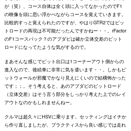
が（笑）、コース自体は全く頭に入ってなかったのでF1
の映像を頭に思い浮かべながらコースを覚えていきます。
比較的すっと覚えられたのですが、やはりGTR2ではピッ
トロードの再現は不可能だったんですかねー・・。rFactor
のF1コースパック？のアブダビは確か立体交差のピット
ロードになってたような気がするので。
まあそんな感じでピット出口は1コーナーアウト側からの
進入なので、後続車に非常に気を遣います・・。しかもピ
ットウォールが邪魔でかなり見えにくいので結構怖かった
です；；。そう考えると、あのアブダビのピットロード
（立体交差）はそう言う部分をしっかり考えた上でのレイ
アウトなのかもしれませんねー。
クルマは超久々にHSVに乗ります。セッティングはイチか
ら作り直しましたが、プラクティスから良い感じでは走れ