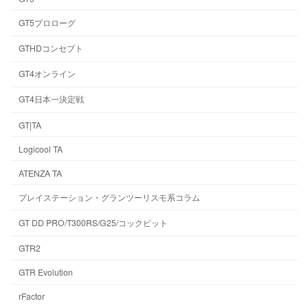
GT5プロローグ
GTHDコンセプト
GT4オンライン
GT4日本一決定戦
GT|TA
Logicool TA
ATENZA TA
プレイステーション・グランツーリスモ系コラム
GT DD PRO/T300RS/G25/コックピット
GTR2
GTR Evolution
rFactor