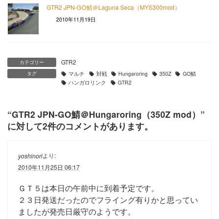
GTR2 JPN-GO鯖＠Laguna Seca（MYS300mod）
2010年11月19日
GTR2
カテゴリー
タグ
マルチ
対戦
Hungaroring
350Z
GO鯖
ハンガロリンク
GTR2
“
GTR2 JPN-GO鯖＠Hungaroring（350Z mod）
”
に対して2件のコメントがあります。
より:
yoshinori
2010年11月25日 06:17
ＧＴ５は本日の午前中に到着予定です。
２３日発送だったのでフライング有りかと思ってい
ましたが発売日厳守のようです。