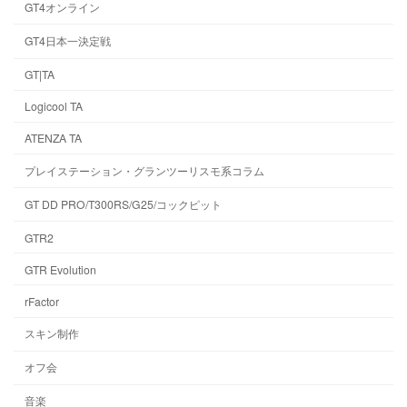
GT4オンライン
GT4日本一決定戦
GT|TA
Logicool TA
ATENZA TA
プレイステーション・グランツーリスモ系コラム
GT DD PRO/T300RS/G25/コックピット
GTR2
GTR Evolution
rFactor
スキン制作
オフ会
音楽