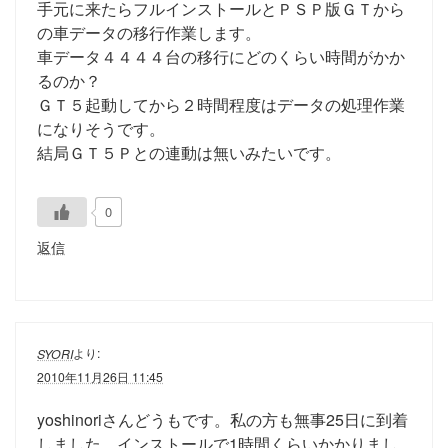
手元に来たらフルインストールとＰＳＰ版ＧＴから
の車データの移行作業します。
車データ４４４４台の移行にどのくらい時間がかか
るのか？
ＧＴ５起動してから２時間程度はデータの処理作業
になりそうです。
結局ＧＴ５Ｐとの連動は無いみたいです。
0
返信
より:
SYORI
2010年11月26日 11:45
yoshinoriさんどうもです。私の方も無事25日に到着
しました。インストールで1時間くらいかかりまし