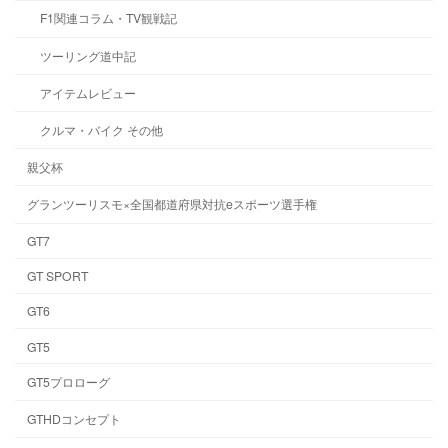
F1関連コラム・TV観戦記
ツーリング道中記
アイテムレビュー
クルマ・バイク その他
親父杯
グランツーリスモ×全国都道府県対抗eスポーツ選手権
GT7
GT SPORT
GT6
GT5
GT5プロローグ
GTHDコンセプト