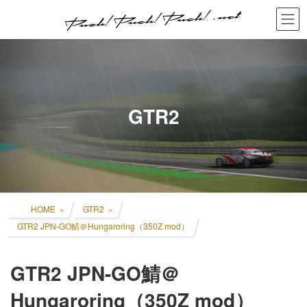
コ
ナ
ン
ビ
テ
ゲ
ン
ー
ツ
シ
へ
ョ
ス
ン
キ
に
GTR2
ッ
移
プ
動
HOME
GTR2
GTR2 JPN-GO鯖＠Hungaroring（350Z mod）
GTR2 JPN-GO鯖＠
Hungaroring（350Z mod）