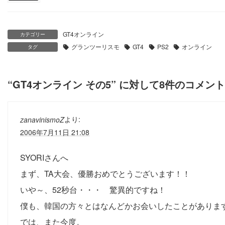
GT4オンライン
カテゴリー
グランツーリスモ
GT4
PS2
オンライン
タグ
“
GT4オンライン その5
” に対して8件のコメン
より:
zanavinismoZ
2006年7月11日 21:08
SYORIさんへ
まず、TA大会、優勝おめでとうございます！！
いや～、52秒台・・・ 驚異的ですね！
僕も、韓国の方々とはなんどかお会いしたことがありま
では、また今度。