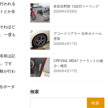
が行われる
奈良吉野路 1泊2日ツーリング
ントとか全
2026年4月28日
それほど
アコードツアラー 社外ホイール
が、一度も
塗装
2026年4月17日
。名前は記
CRF250L MD47 クーラントの減
他」です
少～補充
験が行わ
2026年4月17日
るボーダ
検索
検
索: