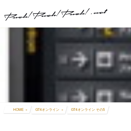
コ
ナ
ン
ビ
テ
ゲ
ン
ー
ツ
シ
へ
ョ
ス
ン
キ
に
ッ
移
プ
動
HOME
GT4オンライン
GT4オンライン その5