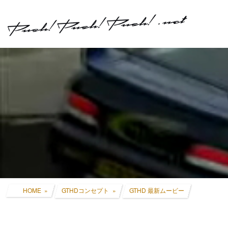
コ
ナ
ン
ビ
テ
ゲ
ン
ー
ツ
シ
へ
ョ
ス
ン
キ
に
ッ
移
プ
動
HOME
GTHDコンセプト
GTHD 最新ムービー