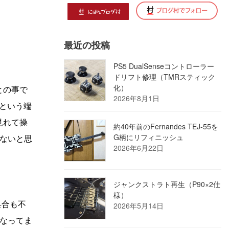
最近の投稿
PS5 DualSenseコントローラー
ドリフト修理（TMRスティック
化）
との事で
2026年8月1日
」という端
見れて操
約40年前のFernandes TEJ-55を
G柄にリフィニッシュ
ないと思
2026年6月22日
ジャンクストラト再生（P90×2仕
様）
具合も不
2026年5月14日
になってま