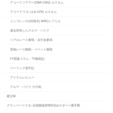
アコードツアラー(DBA-CW2) カスタム
アコードワゴン(LA-CF6) カスタム
インプレッサ(GDB-E) WRCレプリカ
過去所有したクルマ・バイク
リアルレース参戦・走行会参加
現地レース観戦・イベント観戦
F1関連コラム・TV観戦記
ツーリング道中記
アイテムレビュー
クルマ・バイク その他
親父杯
グランツーリスモ×全国都道府県対抗eスポーツ選手権