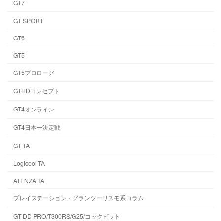
GT7
GT SPORT
GT6
GT5
GT5プロローグ
GTHDコンセプト
GT4オンライン
GT4日本一決定戦
GT|TA
Logicool TA
ATENZA TA
プレイステーション・グランツーリスモ系コラム
GT DD PRO/T300RS/G25/コックピット