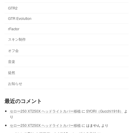
GTR2
GTR Evolution
rFactor
スキン制作
オフ会
音楽
徒然
お知らせ
最近のコメント
セロー250 XT250X ヘッドライトカバー移植
に
SYORI（Gucchi1918）
よ
り
セロー250 XT250X ヘッドライトカバー移植
に
はまやん
より