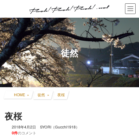
コ
ナ
ン
ビ
テ
ゲ
ン
ー
ツ
シ
へ
ョ
ス
ン
キ
に
徒然
ッ
移
プ
動
HOME
徒然
夜桜
夜桜
2018年4月2日
SYORI（Gucchi1918）
0件
のコメント