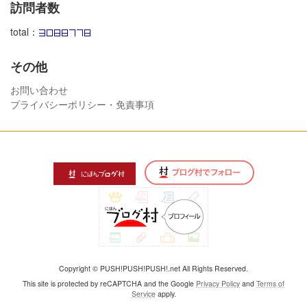
訪問者数
total：
その他
お問い合わせ
プライバシーポリシー・免責事項
Copyright © PUSH!PUSH!PUSH!.net All Rights Reserved.
This site is protected by reCAPTCHA and the Google
Privacy Policy
and
Terms of
Service
apply.