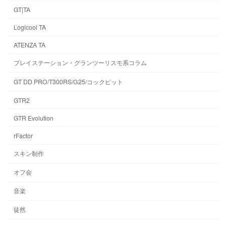
GT|TA
Logicool TA
ATENZA TA
プレイステーション・グランツーリスモ系コラム
GT DD PRO/T300RS/G25/コックピット
GTR2
GTR Evolution
rFactor
スキン制作
オフ会
音楽
徒然