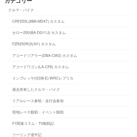
カテゴリー
クルマ・バイク
CRF250L(8BK-MD47) カスタム
セロー250(BA-DG11J) カスタム
FZR250R(3LN1) カスタム
アコードツアラー(DBA-CW2) カスタム
アコードワゴン(LA-CF6) カスタム
インプレッサ(GDB-E) WRCレプリカ
過去所有したクルマ・バイク
リアルレース参戦・走行会参加
現地レース観戦・イベント観戦
F1関連コラム・TV観戦記
ツーリング道中記