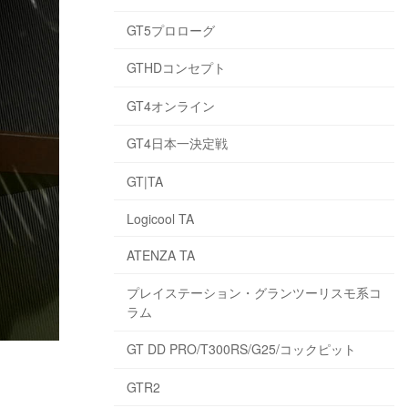
GT5プロローグ
GTHDコンセプト
GT4オンライン
GT4日本一決定戦
GT|TA
Logicool TA
ATENZA TA
プレイステーション・グランツーリスモ系コ
ラム
GT DD PRO/T300RS/G25/コックピット
GTR2