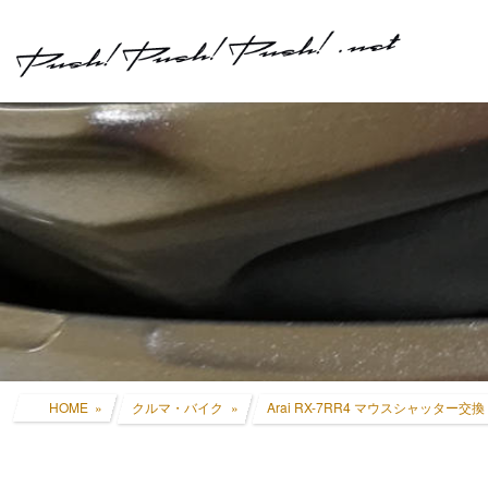
コ
ナ
ン
ビ
テ
ゲ
ン
ー
ツ
シ
へ
ョ
ス
ン
キ
に
ッ
移
プ
動
HOME
クルマ・バイク
Arai RX-7RR4 マウスシャッター交換