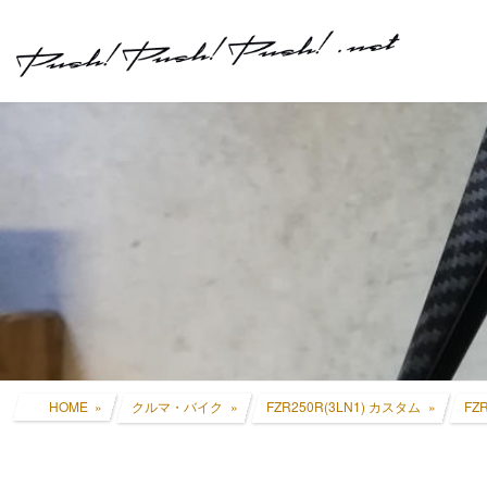
コ
ナ
ン
ビ
テ
ゲ
ン
ー
ツ
シ
へ
ョ
ス
ン
キ
に
ッ
移
プ
動
HOME
クルマ・バイク
FZR250R(3LN1) カスタム
FZ