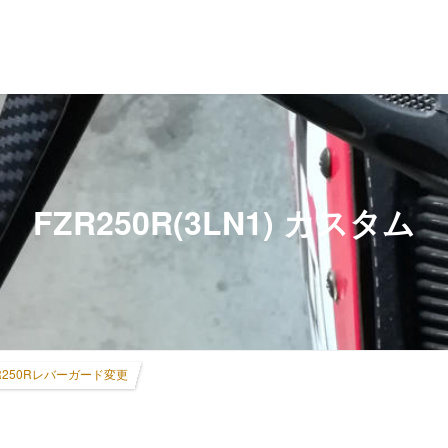
FZR250R(3LN1) カスタム
R250Rレバーガード変更