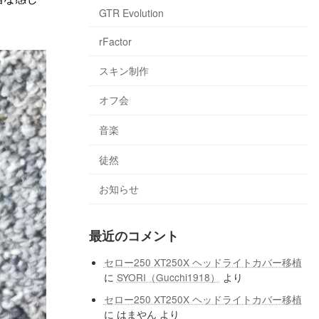
GTR Evolution
rFactor
スキン制作
オフ会
音楽
徒然
お知らせ
最近のコメント
セロー250 XT250X ヘッドライトカバー移植
に
SYORI（Gucchi1918）
より
セロー250 XT250X ヘッドライトカバー移植
に
はまやん
より