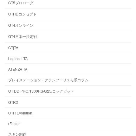
GT5プロローグ
GTHDコンセプト
GT4オンライン
GT4日本一決定戦
GT|TA
Logicool TA
ATENZA TA
プレイステーション・グランツーリスモ系コラム
GT DD PRO/T300RS/G25/コックピット
GTR2
GTR Evolution
rFactor
スキン制作