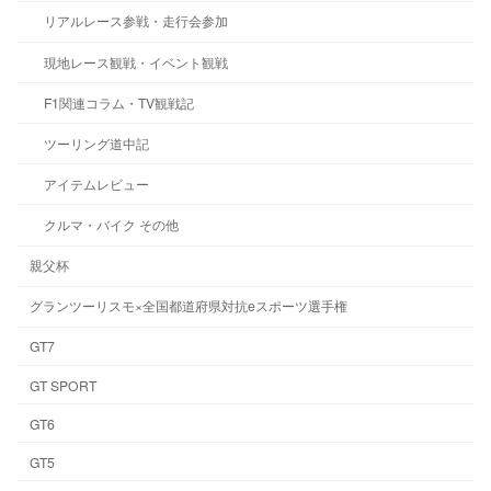
リアルレース参戦・走行会参加
現地レース観戦・イベント観戦
F1関連コラム・TV観戦記
ツーリング道中記
アイテムレビュー
クルマ・バイク その他
親父杯
グランツーリスモ×全国都道府県対抗eスポーツ選手権
GT7
GT SPORT
GT6
GT5