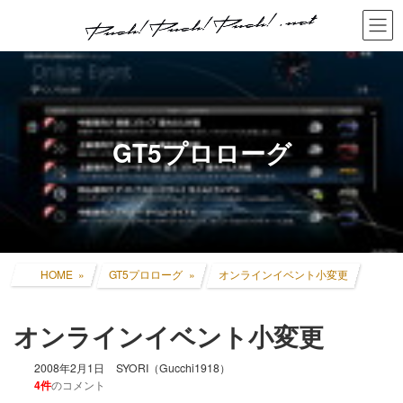
コ
ナ
ン
ビ
テ
ゲ
ン
ー
ツ
シ
へ
ョ
ス
ン
キ
に
GT5プロローグ
ッ
移
プ
動
HOME
GT5プロローグ
オンラインイベント小変更
オンラインイベント小変更
2008年2月1日
SYORI（Gucchi1918）
4件
のコメント