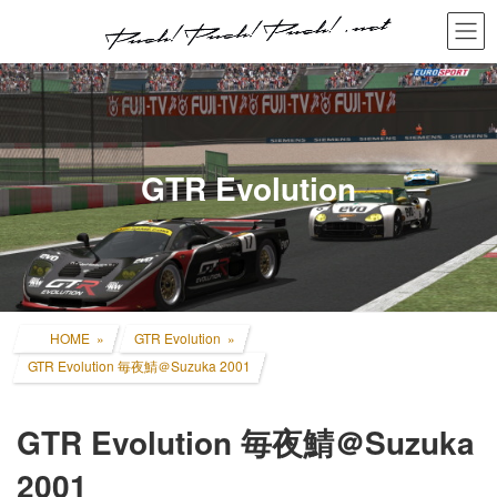
コ
ナ
ン
ビ
テ
ゲ
ン
ー
ツ
シ
へ
ョ
ス
ン
キ
に
GTR Evolution
ッ
移
プ
動
HOME
GTR Evolution
GTR Evolution 毎夜鯖＠Suzuka 2001
GTR Evolution 毎夜鯖＠Suzuka
2001