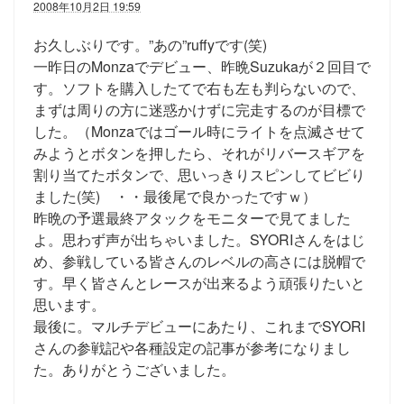
2008年10月2日 19:59
お久しぶりです。”あの”ruffyです(笑)
一昨日のMonzaでデビュー、昨晩Suzukaが２回目で
す。ソフトを購入したてで右も左も判らないので、
まずは周りの方に迷惑かけずに完走するのが目標で
した。（Monzaではゴール時にライトを点滅させて
みようとボタンを押したら、それがリバースギアを
割り当てたボタンで、思いっきりスピンしてビビり
ました(笑) ・・最後尾で良かったですｗ）
昨晩の予選最終アタックをモニターで見てました
よ。思わず声が出ちゃいました。SYORIさんをはじ
め、参戦している皆さんのレベルの高さには脱帽で
す。早く皆さんとレースが出来るよう頑張りたいと
思います。
最後に。マルチデビューにあたり、これまでSYORI
さんの参戦記や各種設定の記事が参考になりまし
た。ありがとうございました。