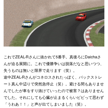
これでZEAL-Rさんに抜かれて5番手。真後ろにDaichaさ
んが迫る展開に。これで優勝争いは脱落だなと思いつつ、
失うものは無いと限界で走ります（笑）。
途中ZEAL-Rさんがコネロスされたっぽく、バックストレ
ート真ん中辺りで突然急停止（笑）。避ける間もありませ
んでしたが車をすり抜けていったので被害？はありません
でした。それにしても心臓が止まるくらいビビって思わず
「うわあ！！」と声が出てしまいました（笑）。