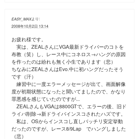
より:
EASY_MAX
2008年10月2日 13:14
お疲れ様です。
実は、ZEALさんにVGA最新ドライバーのコトを
布教（笑）し、レース中にコネロス→ハングの原因
を作ったのは紛れも無く小生であります（悲）
ちなみにZEALさんはEvo.中に初ハングだったそう
です（汗）
練習中に一度エラーメッセージが出て、画面解像
度が初期状態になったと聞いてましたので、かなり
罪悪感を感じていたのですが...
ZEALさんもVGAは8800GTで、エラーの後、旧ド
ライバ削除→新ドライバインスコされたハズです。
私は、OSからインスコし直しバッチリ安定挙動
だったのですが、レース8/9Lap でハングしました
（悲）