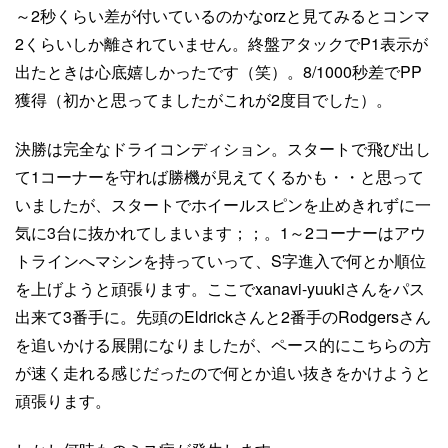
～2秒くらい差が付いているのかなorzと見てみるとコンマ
2くらいしか離されていません。終盤アタックでP1表示が
出たときは心底嬉しかったです（笑）。8/1000秒差でPP
獲得（初かと思ってましたがこれが2度目でした）。
決勝は完全なドライコンディション。スタートで飛び出し
て1コーナーを守れば勝機が見えてくるかも・・と思って
いましたが、スタートでホイールスピンを止めきれずに一
気に3台に抜かれてしまいます；；。1～2コーナーはアウ
トラインへマシンを持っていって、S字進入で何とか順位
を上げようと頑張ります。ここでxanavi-yuukiさんをパス
出来て3番手に。先頭のEldrickさんと2番手のRodgersさん
を追いかける展開になりましたが、ペース的にこちらの方
が速く走れる感じだったので何とか追い抜きをかけようと
頑張ります。