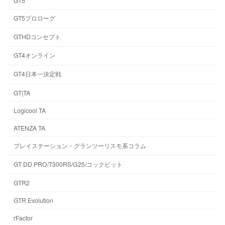
GT5
GT5プロローグ
GTHDコンセプト
GT4オンライン
GT4日本一決定戦
GT|TA
Logicool TA
ATENZA TA
プレイステーション・グランツーリスモ系コラム
GT DD PRO/T300RS/G25/コックピット
GTR2
GTR Evolution
rFactor