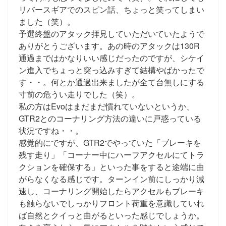
リバースギアでのスピン話、ちょっと笑ってしまい
ました（笑）。
予選終盤のアタック拝見していただいていたようで
ありがとうございます。あの時のアタックは130R
通過まではかなりいい感じだったのですが、シケイ
ン進入でちょっと突っ込みすぎて結構やばかったで
す・・。何とか通過出来ましたが全て台無しにする
寸前の危うい走りでした（笑）。
私の方はEvoはまだまだ慣れていないというか、
GTR2とのコーナリング方法の違いに戸惑っている
状況ですね・・。
感覚的にですが、GTR2でやっていた「ブレーキを
残す走り」「コーナー中にハーフアクセルにてトラ
クションを確保する」といった事をすると途端に曲
がらなくなる感じです。ターンイン前にしっかり減
速し、コーナリング開始したらアクセルもブレーキ
も触らないでしっかりフロント荷重を意識していれ
ば自然とクイっと曲がるといった感じでしょうか。