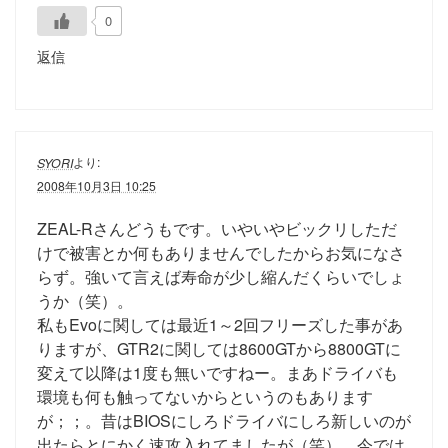
0
返信
より:
SYORI
2008年10月3日 10:25
ZEAL-Rさんどうもです。いやいやビックリしただ
けで被害とか何もありませんでしたからお気になさ
らず。強いて言えば寿命が少し縮んだくらいでしょ
うか（笑）。
私もEvoに関しては最近1～2回フリーズした事があ
りますが、GTR2に関しては8600GTから8800GTに
変えて以降は1度も無いですねー。まあドライバも
環境も何も触ってないからというのもあります
が；；。昔はBIOSにしろドライバにしろ新しいのが
出たらとにかく速攻入れてましたが（笑）、今では