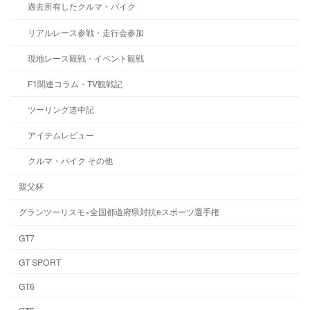
過去所有したクルマ・バイク
リアルレース参戦・走行会参加
現地レース観戦・イベント観戦
F1関連コラム・TV観戦記
ツーリング道中記
アイテムレビュー
クルマ・バイク その他
親父杯
グランツーリスモ×全国都道府県対抗eスポーツ選手権
GT7
GT SPORT
GT6