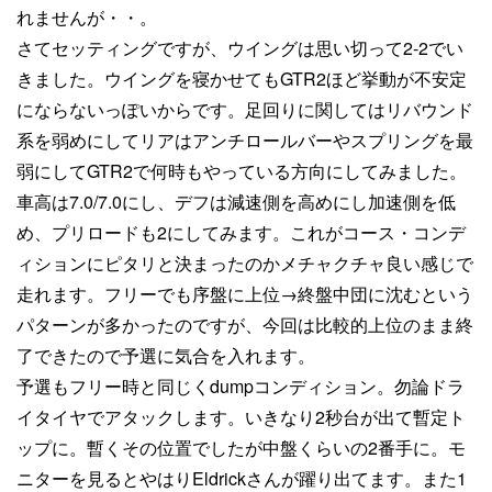
れませんが・・。
さてセッティングですが、ウイングは思い切って2-2でい
きました。ウイングを寝かせてもGTR2ほど挙動が不安定
にならないっぽいからです。足回りに関してはリバウンド
系を弱めにしてリアはアンチロールバーやスプリングを最
弱にしてGTR2で何時もやっている方向にしてみました。
車高は7.0/7.0にし、デフは減速側を高めにし加速側を低
め、プリロードも2にしてみます。これがコース・コンデ
ィションにピタリと決まったのかメチャクチャ良い感じで
走れます。フリーでも序盤に上位→終盤中団に沈むという
パターンが多かったのですが、今回は比較的上位のまま終
了できたので予選に気合を入れます。
予選もフリー時と同じくdumpコンディション。勿論ドラ
イタイヤでアタックします。いきなり2秒台が出て暫定ト
ップに。暫くその位置でしたが中盤くらいの2番手に。モ
ニターを見るとやはりEldrickさんが躍り出てます。また1