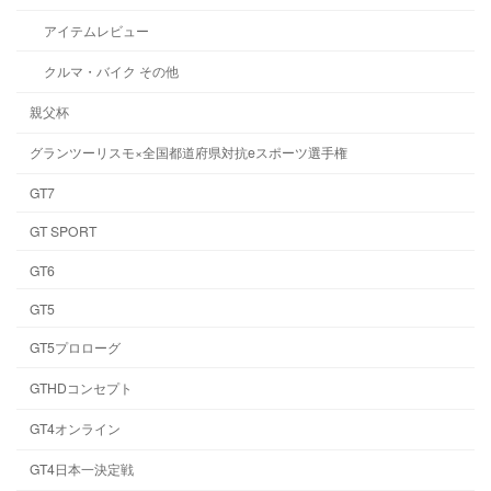
アイテムレビュー
クルマ・バイク その他
親父杯
グランツーリスモ×全国都道府県対抗eスポーツ選手権
GT7
GT SPORT
GT6
GT5
GT5プロローグ
GTHDコンセプト
GT4オンライン
GT4日本一決定戦