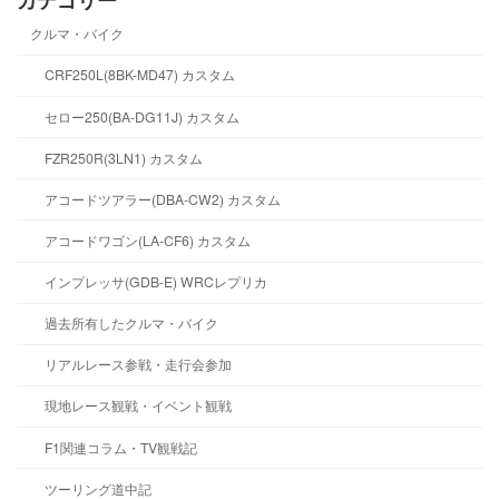
クルマ・バイク
CRF250L(8BK-MD47) カスタム
セロー250(BA-DG11J) カスタム
FZR250R(3LN1) カスタム
アコードツアラー(DBA-CW2) カスタム
アコードワゴン(LA-CF6) カスタム
インプレッサ(GDB-E) WRCレプリカ
過去所有したクルマ・バイク
リアルレース参戦・走行会参加
現地レース観戦・イベント観戦
F1関連コラム・TV観戦記
ツーリング道中記