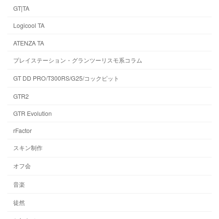
GT|TA
Logicool TA
ATENZA TA
プレイステーション・グランツーリスモ系コラム
GT DD PRO/T300RS/G25/コックピット
GTR2
GTR Evolution
rFactor
スキン制作
オフ会
音楽
徒然