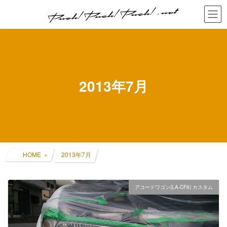
コ
ナ
ン
ビ
テ
ゲ
ン
ー
ツ
シ
へ
ョ
ス
ン
キ
に
2013年7月
ッ
移
プ
動
HOME
2013年7月
アコードワゴン(LA-CF6) カスタム