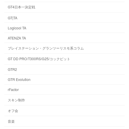
GT4日本一決定戦
GT|TA
Logicool TA
ATENZA TA
プレイステーション・グランツーリスモ系コラム
GT DD PRO/T300RS/G25/コックピット
GTR2
GTR Evolution
rFactor
スキン制作
オフ会
音楽