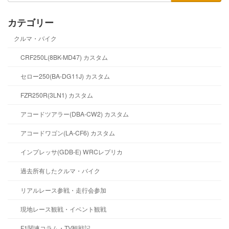
カテゴリー
クルマ・バイク
CRF250L(8BK-MD47) カスタム
セロー250(BA-DG11J) カスタム
FZR250R(3LN1) カスタム
アコードツアラー(DBA-CW2) カスタム
アコードワゴン(LA-CF6) カスタム
インプレッサ(GDB-E) WRCレプリカ
過去所有したクルマ・バイク
リアルレース参戦・走行会参加
現地レース観戦・イベント観戦
F1関連コラム・TV観戦記