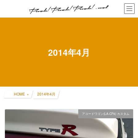
コ
ナ
ン
ビ
テ
ゲ
ン
ー
ツ
シ
へ
ョ
ス
ン
キ
に
2014年4月
ッ
移
プ
動
HOME
2014年4月
アコードワゴン(LA-CF6) カスタム