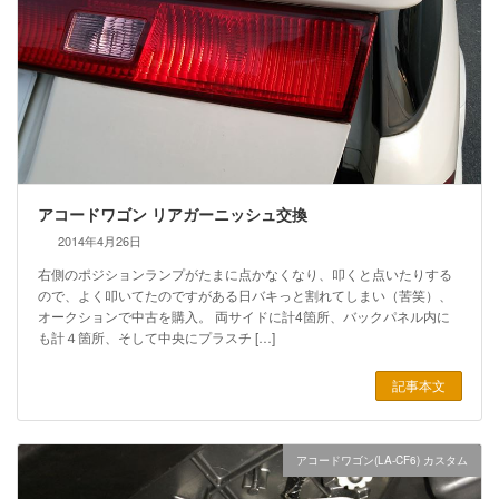
アコードワゴン リアガーニッシュ交換
2014年4月26日
右側のポジションランプがたまに点かなくなり、叩くと点いたりする
ので、よく叩いてたのですがある日バキっと割れてしまい（苦笑）、
オークションで中古を購入。 両サイドに計4箇所、バックパネル内に
も計４箇所、そして中央にプラスチ […]
記事本文
アコードワゴン(LA-CF6) カスタム