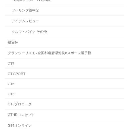
ツーリング道中記
アイテムレビュー
クルマ・バイク その他
親父杯
グランツーリスモ×全国都道府県対抗eスポーツ選手権
GT7
GT SPORT
GT6
GT5
GT5プロローグ
GTHDコンセプト
GT4オンライン