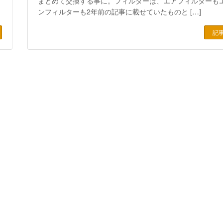
た
まとめて交換する事に。フィルターは、エアフィルターも
ンフィルターも2年前の記事に載せていたものと […]
記