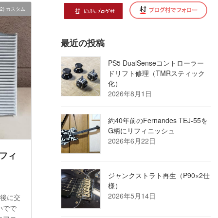
2) カスタム
最近の投稿
PS5 DualSenseコントローラー
ドリフト修理（TMRスティック
化）
2026年8月1日
約40年前のFernandes TEJ-55を
G柄にリフィニッシュ
2026年6月22日
ンフィ
ジャンクストラト再生（P90×2仕
様）
2026年5月14日
検後に交
いでで