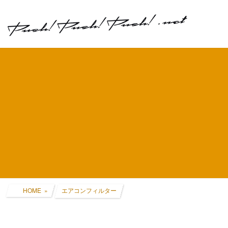
コ
ナ
ン
ビ
テ
ゲ
ン
ー
ツ
シ
へ
ョ
ス
ン
キ
に
ッ
移
プ
動
HOME
エアコンフィルター