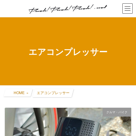
コ
ナ
ン
ビ
テ
ゲ
ン
ー
ツ
シ
へ
ョ
ス
ン
キ
に
エアコンプレッサー
ッ
移
プ
動
HOME
エアコンプレッサー
クルマ・バイク