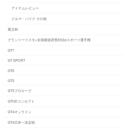
アイテムレビュー
クルマ・バイク その他
親父杯
グランツーリスモ×全国都道府県対抗eスポーツ選手権
GT7
GT SPORT
GT6
GT5
GT5プロローグ
GTHDコンセプト
GT4オンライン
GT4日本一決定戦