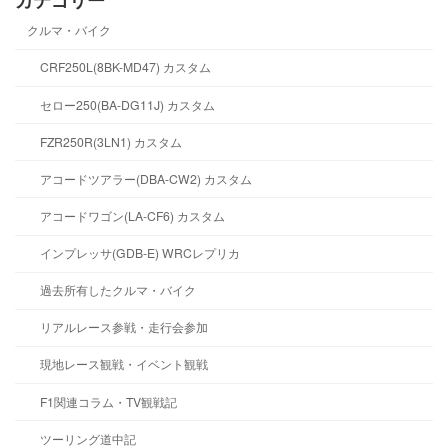
クルマ・バイク
CRF250L(8BK-MD47) カスタム
セロー250(BA-DG11J) カスタム
FZR250R(3LN1) カスタム
アコードツアラー(DBA-CW2) カスタム
アコードワゴン(LA-CF6) カスタム
インプレッサ(GDB-E) WRCレプリカ
過去所有したクルマ・バイク
リアルレース参戦・走行会参加
現地レース観戦・イベント観戦
F1関連コラム・TV観戦記
ツーリング道中記