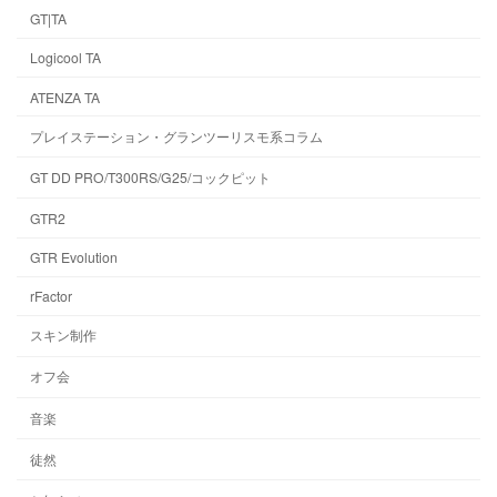
GT|TA
Logicool TA
ATENZA TA
プレイステーション・グランツーリスモ系コラム
GT DD PRO/T300RS/G25/コックピット
GTR2
GTR Evolution
rFactor
スキン制作
オフ会
音楽
徒然