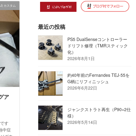
1J) カスタム
最近の投稿
PS5 DualSenseコントローラー
ドリフト修理（TMRスティック
化）
2026年8月1日
約40年前のFernandes TEJ-55を
G柄にリフィニッシュ
2026年6月22日
ングア
ジャンクストラト再生（P90×2仕
様）
2026年5月14日
いです
熱中症