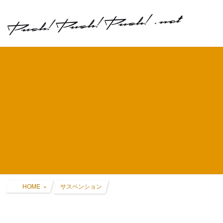
コ
ナ
ン
ビ
テ
ゲ
ン
ー
ツ
シ
へ
ョ
ス
ン
キ
に
ッ
移
プ
動
HOME
サスペンション