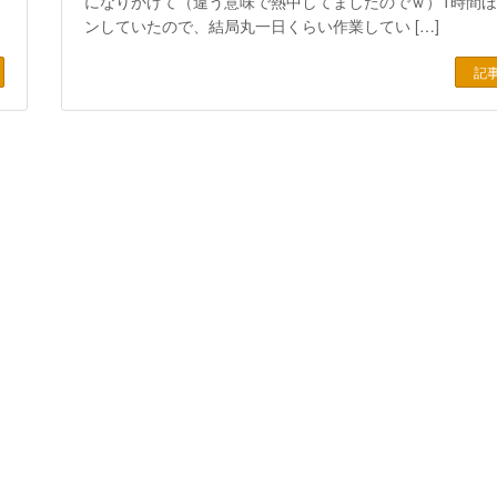
になりかけて（違う意味で熱中してましたのでｗ）1時間
ンしていたので、結局丸一日くらい作業してい […]
記