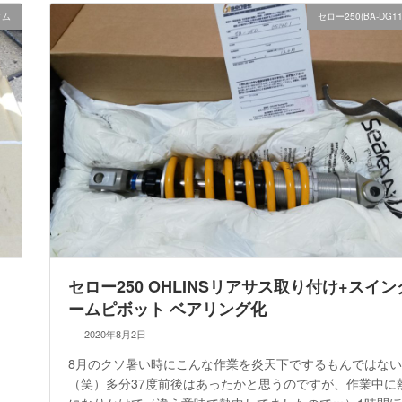
タム
セロー250(BA-DG1
セロー250 OHLINSリアサス取り付け+スイ
ームピボット ベアリング化
2020年8月2日
8月のクソ暑い時にこんな作業を炎天下でするもんではな
（笑）多分37度前後はあったかと思うのですが、作業中に