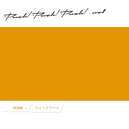
コ
ナ
ン
ビ
テ
ゲ
ン
ー
ツ
シ
へ
ョ
ス
ン
キ
に
ッ
移
プ
動
HOME
フォークブーツ