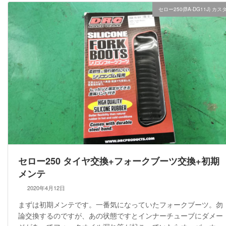
セロー250(BA-DG11J) カス
セロー250 タイヤ交換+フォークブーツ交換+初期
メンテ
2020年4月12日
まずは初期メンテです。一番気になっていたフォークブーツ。勿
論交換するのですが、あの状態ですとインナーチューブにダメー