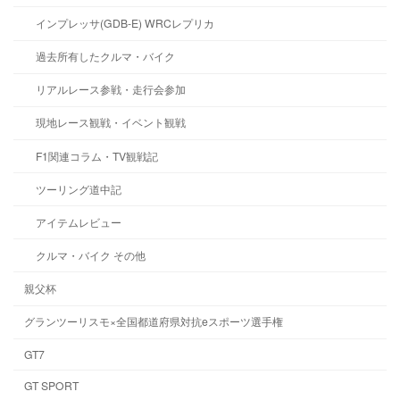
インプレッサ(GDB-E) WRCレプリカ
過去所有したクルマ・バイク
リアルレース参戦・走行会参加
現地レース観戦・イベント観戦
F1関連コラム・TV観戦記
ツーリング道中記
アイテムレビュー
クルマ・バイク その他
親父杯
グランツーリスモ×全国都道府県対抗eスポーツ選手権
GT7
GT SPORT