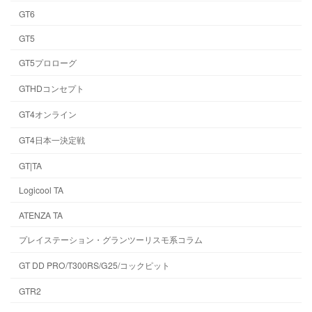
GT6
GT5
GT5プロローグ
GTHDコンセプト
GT4オンライン
GT4日本一決定戦
GT|TA
Logicool TA
ATENZA TA
プレイステーション・グランツーリスモ系コラム
GT DD PRO/T300RS/G25/コックピット
GTR2