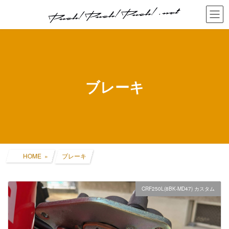
コ
ナ
ン
ビ
テ
ゲ
ン
ー
ツ
シ
へ
ョ
ス
ン
キ
に
ブレーキ
ッ
移
プ
動
HOME
ブレーキ
CRF250L(8BK-MD47) カスタム