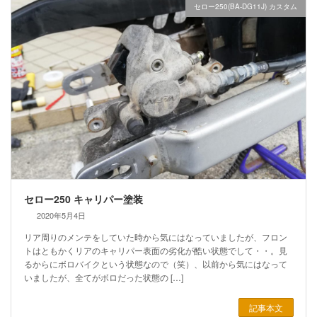
セロー250(BA-DG11J) カスタム
セロー250 キャリパー塗装
2020年5月4日
リア周りのメンテをしていた時から気にはなっていましたが、フロン
トはともかくリアのキャリパー表面の劣化が酷い状態でして・・。見
るからにボロバイクという状態なので（笑）、以前から気にはなって
いましたが、全てがボロだった状態の […]
記事本文