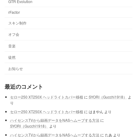
GTR Evolution
rFactor
スキン制作
オフ会
音楽
徒然
お知らせ
最近のコメント
セロー250 XT250X ヘッドライトカバー移植
に
SYORI（Gucchi1918）
よ
り
セロー250 XT250X ヘッドライトカバー移植
に
はまやん
より
ハイセンスTVから録画データをNASへムーブする方法
に
SYORI（Gucchi1918）
より
ハイセンスTVから録画データをNASへムーブする方法
に
たあ
より