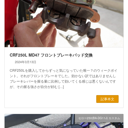
CRF250L MD47 フロントブレーキパッド交換
2024年3月13日
CRF250Lを購入してからずっと気になっていた唯一？のウィークポイ
ント。それがフロントブレーキでした。効かない訳ではありませんし
ブレーキレバーを握る量に比例して効いてくる感じは悪くないんです
が、その握る強さが自分が好む […]
記事本文
セロー250(BA-DG11J) カスタム